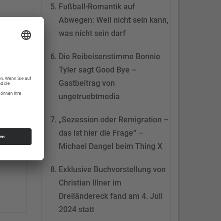
Fußball-Romantik auf
Abwegen: Weil nicht sein kann,
was nicht sein darf
Die Reibeisenstimme Bonnie
Tyler sagt Good Bye –
Gastbeitrag von
ungetruebtmedia
„Sezession oder Remigration –
das ist hier die Frage“ –
Michael Dangel beim Thing X
smus:
Exklusive Buchvorstellung von
Christian Illner im
Dreiländereck fand am 4. Juli
2024 statt