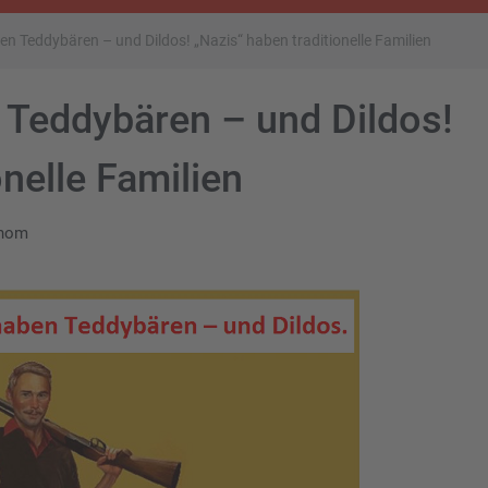
 Teddybären – und Dildos! „Nazis“ haben traditionelle Familien
Teddybären – und Dildos!
onelle Familien
onom