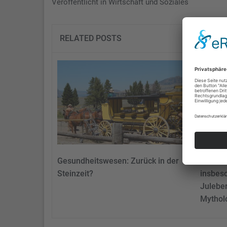
Veröffentlicht in
Wirtschaft und Soziales
RELATED POSTS
Gesundheitswesen: Zurück in der
Die Kul
Steinzeit?
insbes
Julebe
Mythol