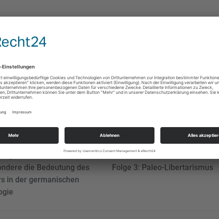
turgeschichte des Schweins,
Libertarismus versus Liberali
ondere die Bedeutung des
Folge 3: Paleo-Libertarismus
rs in der germanischen
ogie