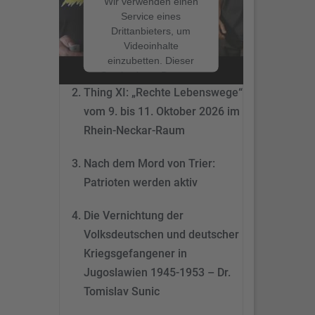
Wir verwenden einen
Service eines
Drittanbieters, um
Nach dem Mord von Trier:
Videoinhalte
Patrioten werden aktiv
einzubetten. Dieser
Service kann Daten zu
Ihren Aktivitäten
Thing XI: „Rechte Lebenswege“
sammeln. Bitte lesen
vom 9. bis 11. Oktober 2026 im
Sie die Details durch
Rhein-Neckar-Raum
und stimmen Sie der
Nutzung des Service
Nach dem Mord von Trier:
zu, um dieses Video
anzusehen.
Patrioten werden aktiv
Mehr
Die Vernichtung der
Informationen
Volksdeutschen und deutscher
Akzeptieren
Kriegsgefangener in
Jugoslawien 1945-1953 – Dr.
Powered by
Tomislav Sunic
Usercentrics Consent
Management Platform