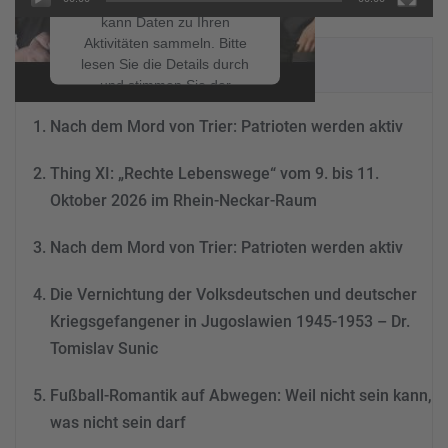
einzubetten. Dieser Service
kann Daten zu Ihren
Aktivitäten sammeln. Bitte
NEUESTE BEITRÄGE
lesen Sie die Details durch
und stimmen Sie der
Nutzung des Service zu, um
Nach dem Mord von Trier: Patrioten werden aktiv
dieses Video anzusehen.
Thing XI: „Rechte Lebenswege“ vom 9. bis 11.
Mehr Informationen
Oktober 2026 im Rhein-Neckar-Raum
Akzeptieren
Nach dem Mord von Trier: Patrioten werden aktiv
powered by
Usercentrics
Consent Management
Die Vernichtung der Volksdeutschen und deutscher
Platform
&
eRecht24
Kriegsgefangener in Jugoslawien 1945-1953 – Dr.
Tomislav Sunic
Fußball-Romantik auf Abwegen: Weil nicht sein kann,
was nicht sein darf