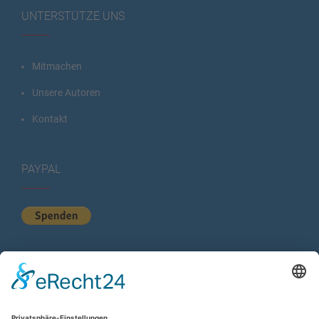
UNTERSTÜTZE UNS
Mitmachen
Unsere Autoren
Kontakt
PAYPAL
KURZSTATISTIK
Total Views:
615.293