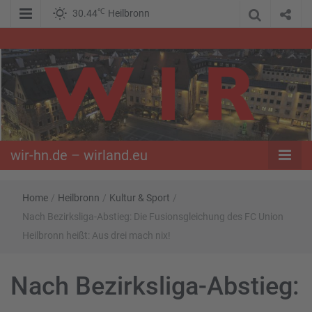
℃
30.44
Heilbronn
WIR – Das Nachrichtenportal der Opposition im Süden
wir-hn.de –
wirland.eu
wir-hn.de – wirland.eu
Home
/
Heilbronn
/
Kultur & Sport
/
Nach Bezirksliga-Abstieg: Die Fusionsgleichung des FC Union
Heilbronn heißt: Aus drei mach nix!
Nach Bezirksliga-Abstieg: