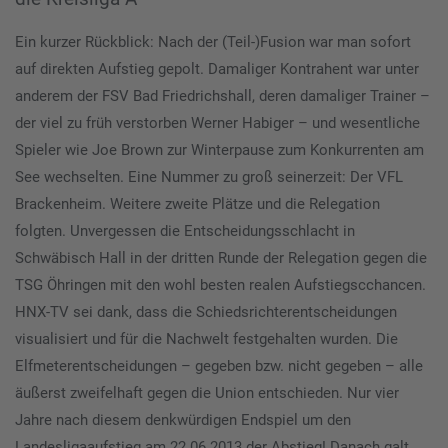
Ein kurzer Rückblick: Nach der (Teil-)Fusion war man sofort
auf direkten Aufstieg gepolt. Damaliger Kontrahent war unter
anderem der FSV Bad Friedrichshall, deren damaliger Trainer –
der viel zu früh verstorben Werner Habiger – und wesentliche
Spieler wie Joe Brown zur Winterpause zum Konkurrenten am
See wechselten. Eine Nummer zu groß seinerzeit: Der VFL
Brackenheim. Weitere zweite Plätze und die Relegation
folgten. Unvergessen die Entscheidungsschlacht in
Schwäbisch Hall in der dritten Runde der Relegation gegen die
TSG Öhringen mit den wohl besten realen Aufstiegscchancen.
HNX-TV sei dank, dass die Schiedsrichterentscheidungen
visualisiert und für die Nachwelt festgehalten wurden. Die
Elfmeterentscheidungen – gegeben bzw. nicht gegeben – alle
äußerst zweifelhaft gegen die Union entschieden. Nur vier
Jahre nach diesem denkwürdigen Endspiel um den
Landesligaaufstieg am 22.06.2013 der Abstieg! Danach galt