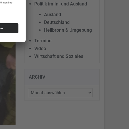
Politik im In- und Ausland
Ausland
Deutschland
Heilbronn & Umgebung
Termine
Video
Wirtschaft und Soziales
ARCHIV
Archiv