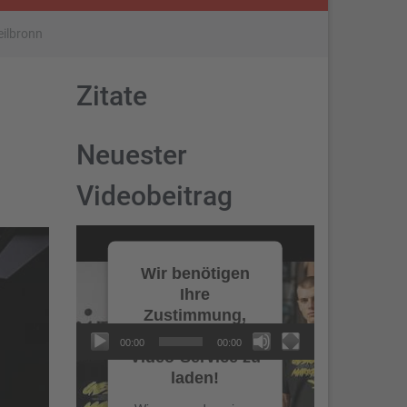
eilbronn
Zitate
Neuester
Videobeitrag
Video-
Player
Wir benötigen
Ihre
Zustimmung,
um den YouTube
00:00
00:00
Video-Service zu
laden!
NEUESTE BEITRÄGE