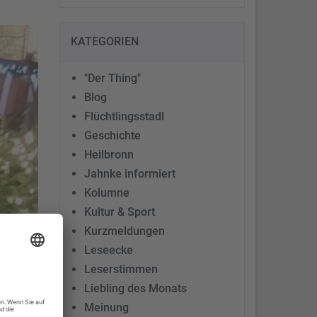
KATEGORIEN
"Der Thing"
Blog
Flüchtlingsstadl
Geschichte
Heilbronn
Jahnke informiert
Kolumne
Kultur & Sport
Kurzmeldungen
Leseecke
Leserstimmen
Liebling des Monats
Meinung