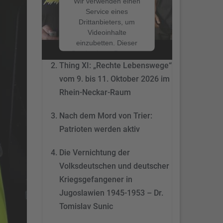
Wir verwenden einen
Service eines
Drittanbieters, um
Nach dem Mord von Trier:
Videoinhalte
Patrioten werden aktiv
einzubetten. Dieser
Service kann Daten zu
Ihren Aktivitäten
Thing XI: „Rechte Lebenswege“
sammeln. Bitte lesen
vom 9. bis 11. Oktober 2026 im
Sie die Details durch
Rhein-Neckar-Raum
und stimmen Sie der
Nutzung des Service
Nach dem Mord von Trier:
zu, um dieses Video
anzusehen.
Patrioten werden aktiv
Mehr
Die Vernichtung der
Informationen
Volksdeutschen und deutscher
Akzeptieren
Kriegsgefangener in
Jugoslawien 1945-1953 – Dr.
powered by
Tomislav Sunic
Usercentrics Consent
Management Platform