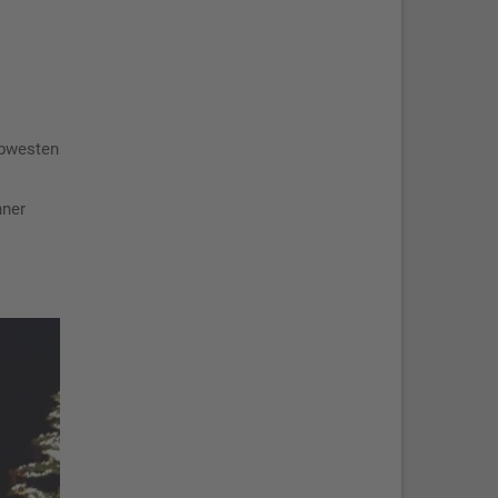
lbwesten
nner