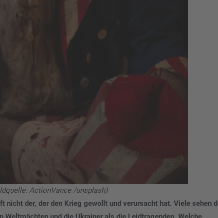
ldquelle: ActionVance /unsplash)
ft nicht der, der den Krieg gewollt und verursacht hat. Viele sehen 
den Weltmächten und die Ukrainer als die Leidtragenden. Welche