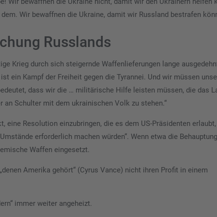
! Wir bewaffnen die Ukraine nicht, damit wir den Ukrainern helfen 
ll dem. Wir bewaffnen die Ukraine, damit wir Russland bestrafen kön
ächung Russlands
ge Krieg durch sich steigernde Waffenlieferungen lange ausgedehn
 ist ein Kampf der Freiheit gegen die Tyrannei. Und wir müssen unse
bedeutet, dass wir die … militärische Hilfe leisten müssen, die das 
er an Schulter mit dem ukrainischen Volk zu stehen.“
 eine Resolution einzubringen, die es dem US-Präsidenten erlaubt
e Umstände erforderlich machen würden“. Wenn etwa die Behauptun
hemische Waffen eingesetzt.
„denen Amerika gehört“ (Cyrus Vance) nicht ihren Profit in einem
dern“ immer weiter angeheizt.