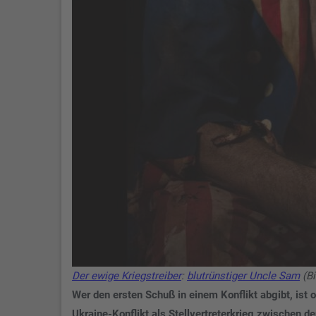
Der ewige Kriegstreiber
:
blutrünstiger Uncle Sam
(Bi
Wer den ersten Schuß in einem Konflikt abgibt, ist o
Ukraine-Konflikt als Stellvertreterkrieg zwischen 