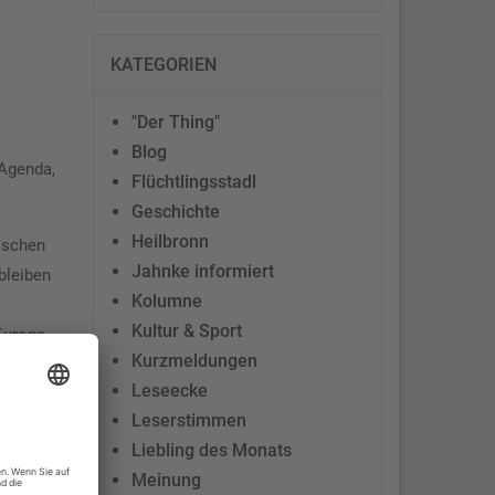
KATEGORIEN
"Der Thing"
Blog
 Agenda,
Flüchtlingsstadl
Geschichte
Heilbronn
sischen
Jahnke informiert
bleiben
Kolumne
Kultur & Sport
Europa
Kurzmeldungen
nern“
Leseecke
Leserstimmen
Liebling des Monats
m eine
Meinung