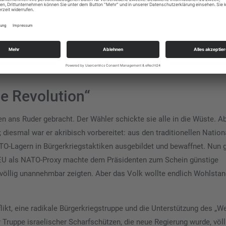
 Seit Jahrhunderten sei es das Hauptziel der USA, zu verhindern,
ussland und Deutschland gibt.
en halben Erdteil nach Osten, dann die Farbenrevolution 2004, der C
riegs der Regierung gegen den Osten des Landes, der schließlich, n
nd mußte.
e Revolution“
en ans Ruder gebracht. Der Wähler schickte sie alle in die Wüste. A
diesmal war er akribisch vorbereitet: aus den traditionellen Nation
NATO-Lagern in Bürgerkriegstaktiken ausgebildet und bewaffnet. Nun 
e EU als NATO-Proxy machte dem Präsidenten zum Schein günstige
s völlig unannehmbar zeigten. Aber das Volk wollte endlich Wohlsta
ikt, eine radikale Bürgerkriegstruppe und die Unterstützung des „W
 Truppe israelischer Scharfschützen, die neue Regierung wurde, völl