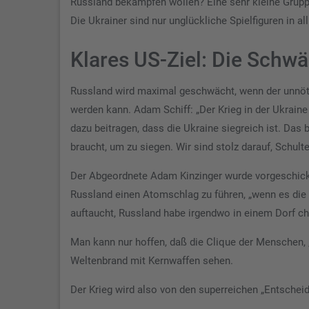
Russland bekämpfen wollen? Eine sehr kleine Gruppe
Die Ukrainer sind nur unglückliche Spielfiguren in a
Klares US-Ziel: Die Schw
Russland wird maximal geschwächt, wenn der unnöti
werden kann. Adam Schiff: „Der Krieg in der Ukraine
dazu beitragen, dass die Ukraine siegreich ist. Das 
braucht, um zu siegen. Wir sind stolz darauf, Schult
Der Abgeordnete Adam Kinzinger wurde vorgeschickt,
Russland einen Atomschlag zu führen, „wenn es di
auftaucht, Russland habe irgendwo in einem Dorf c
Man kann nur hoffen, daß die Clique der Menschen, 
Weltenbrand mit Kernwaffen sehen.
Der Krieg wird also von den superreichen „Entschei