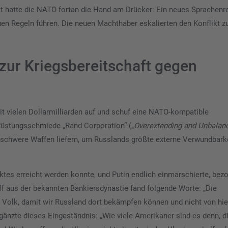
it hatte die NATO fortan die Hand am Drücker: Ein neues Sprachen
uen Regeln führen. Die neuen Machthaber eskalierten den Konflikt 
zur Kriegsbereitschaft gegen
it vielen Dollarmilliarden auf und schuf eine NATO-kompatible
 Rüstungsschmiede „Rand Corporation“ („
Overextending and Unbalan
chwere Waffen liefern, um Russlands größte externe Verwundbark
ktes erreicht werden konnte, und Putin endlich einmarschierte, bez
f aus der bekannten Bankiersdynastie fand folgende Worte: „Die
r Volk, damit wir Russland dort bekämpfen können und nicht von hie
nzte dieses Eingeständnis: „Wie viele Amerikaner sind es denn, d