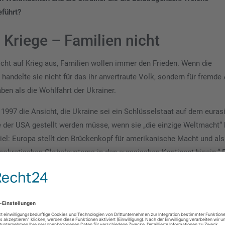
eführt?
Kriege – Familien nicht
nicht auf Krieg aus, Familien wollen immer den Frieden. Wenn die
handelte sie nicht für das ihr anvertraute Volk, sondern für fremde
ben als die Wohlfahrt der Ukrainer.
 1997 die Ansicht, die Ukraine sei ein Schlüsselstaat auf dem eura
lle der USA gestellt werden müsse, wenn sie „die einzige Weltmacht“ 
iel: Europa stellt den Brückenkopf für amerikanische Macht und als
okratischen Globalsystems in den eurasischen Kontinent hinein.“ 
n alliierte Staaten an Vasallen und Tributpflichtige von einst erin
tung bröckelt
ontaine
die Hintergründe: „Im Ukrainekrieg geht es in Wirklichkeit u