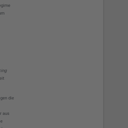
regime
zum
cing
eit
ogen die
r aus
ie