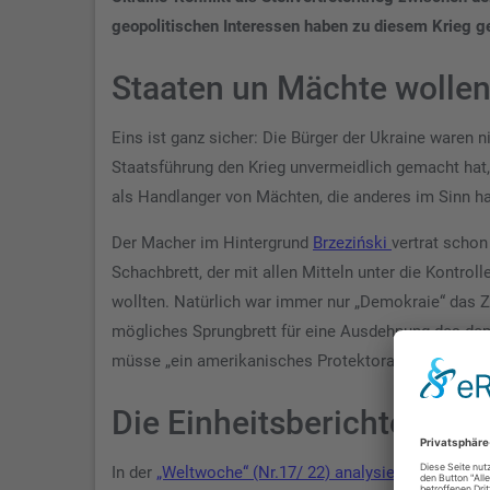
geopolitischen Interessen haben zu diesem Krieg g
Staaten un Mächte wollen 
Eins ist ganz sicher: Die Bürger der Ukraine waren 
Staatsführung den Krieg unvermeidlich gemacht hat, 
als Handlanger von Mächten, die anderes im Sinn ha
Der Macher im Hintergrund
Brzeziński
vertrat schon
Schachbrett, der mit allen Mitteln unter die Kontro
wollten. Natürlich war immer nur „Demokraie“ das Z
mögliches Sprungbrett für eine Ausdehnung des dem
müsse „ein amerikanisches Protektorat bleiben, desse
Die Einheitsberichterstat
In der
„Weltwoche“ (Nr.17/ 22) analysiert Oskar Laf