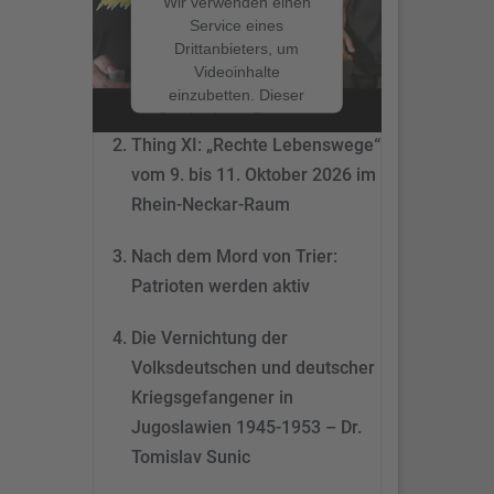
Wir verwenden einen
Service eines
Drittanbieters, um
Nach dem Mord von Trier:
Videoinhalte
Patrioten werden aktiv
einzubetten. Dieser
Service kann Daten zu
Ihren Aktivitäten
Thing XI: „Rechte Lebenswege“
sammeln. Bitte lesen
vom 9. bis 11. Oktober 2026 im
Sie die Details durch
Rhein-Neckar-Raum
und stimmen Sie der
Nutzung des Service
Nach dem Mord von Trier:
zu, um dieses Video
anzusehen.
Patrioten werden aktiv
Mehr
Die Vernichtung der
Informationen
Volksdeutschen und deutscher
Akzeptieren
Kriegsgefangener in
Jugoslawien 1945-1953 – Dr.
powered by
Tomislav Sunic
Usercentrics Consent
Management Platform