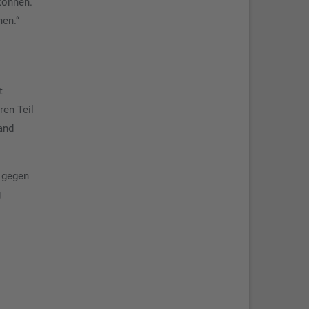
können.
nen.“
t
ren Teil
Land
, gegen
g