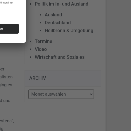
 daß es
Politik im In- und Ausland
Ausland
Deutschland
IA-
Heilbronn & Umgebung
ach 8
Termine
Video
Wirtschaft und Soziales
ber
alisten
ARCHIV
ging es
Archiv
nd und
estens“,
ig