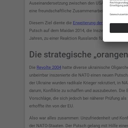
Auseinandersetzung zwischen den USA und Russland.“
eine freundschaftliche Zusammenarbeit zwischen R
Diesem Ziel diente die
Erweiterung der NATO
um ein
Putsch auf dem Maidan 2014, die Inszenierung des K
Jahren, zu einer Reaktion Russlands führen sollte u
Die strategische „orangen
Die
Revolte 2004
hatte diverse ukrainische Oligarch
unbeirrbar inszenierte die NATO einen neuen Putsch; 
der Ukraine wurden radikale Krieger rekrutiert, in 
darum, Konflikte zu schaffen und auszubeuten. Di
Vorschläge, die sich jedoch bei näherer Prüfung al
erhoffte ihn von der EU.
Also war alles zusammen: Unzufriedenheit und Konfl
der NATO-Staaten. Der Putsch gelang mit Hilfe einer