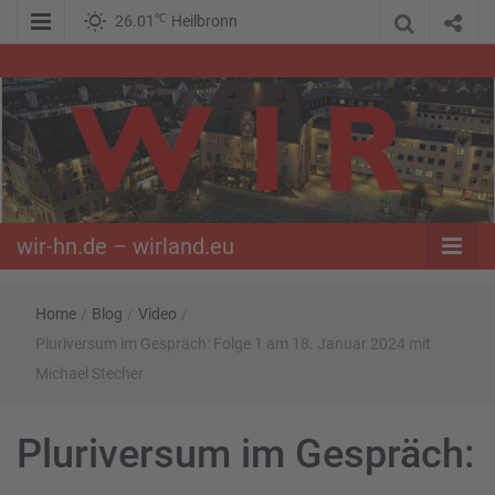
℃
26.01
Heilbronn
WIR – Das Nachrichtenportal der Opposition im Süden
wir-hn.de –
wirland.eu
wir-hn.de – wirland.eu
Home
/
Blog
/
Video
/
Pluriversum im Gespräch: Folge 1 am 18. Januar 2024 mit
Michael Stecher
Pluriversum im Gespräch: