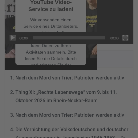
YouTube Video-
Service zu laden!
Wir verwenden einen
Service eines Drittanbieters,
um Videoinhalte
00:00
00:00
einzubetten. Dieser Service
kann Daten zu Ihren
Aktivitäten sammeln. Bitte
NEUESTE BEITRÄGE
lesen Sie die Details durch
und stimmen Sie der
Nutzung des Service zu, um
Nach dem Mord von Trier: Patrioten werden aktiv
dieses Video anzusehen.
Thing XI: „Rechte Lebenswege“ vom 9. bis 11.
Mehr Informationen
Oktober 2026 im Rhein-Neckar-Raum
Akzeptieren
Nach dem Mord von Trier: Patrioten werden aktiv
powered by
Usercentrics
Consent Management
Die Vernichtung der Volksdeutschen und deutscher
Platform
&
eRecht24
Kriegsgefangener in Jugoslawien 1945-1953 – Dr.