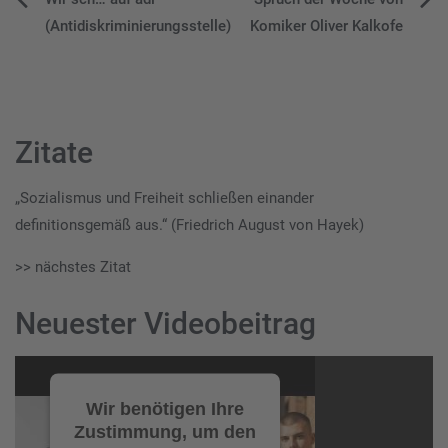
Beitragsnavigation
(Antidiskriminierungsstelle)
Komiker Oliver Kalkofe
Zitate
„Sozialismus und Freiheit schließen einander
definitionsgemäß aus.“ (Friedrich August von Hayek)
>> nächstes Zitat
Neuester Videobeitrag
Video-
Player
Wir benötigen Ihre
Zustimmung, um den