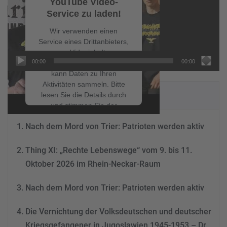
YouTube Video-
Service zu laden!
Wir verwenden einen
Service eines Drittanbieters,
um Videoinhalte
00:00
00:00
einzubetten. Dieser Service
kann Daten zu Ihren
Aktivitäten sammeln. Bitte
NEUESTE BEITRÄGE
lesen Sie die Details durch
und stimmen Sie der
Nutzung des Service zu, um
Nach dem Mord von Trier: Patrioten werden aktiv
dieses Video anzusehen.
Thing XI: „Rechte Lebenswege“ vom 9. bis 11.
Mehr Informationen
Oktober 2026 im Rhein-Neckar-Raum
Akzeptieren
Nach dem Mord von Trier: Patrioten werden aktiv
powered by
Usercentrics
Consent Management
Die Vernichtung der Volksdeutschen und deutscher
Platform
&
eRecht24
Kriegsgefangener in Jugoslawien 1945-1953 – Dr.