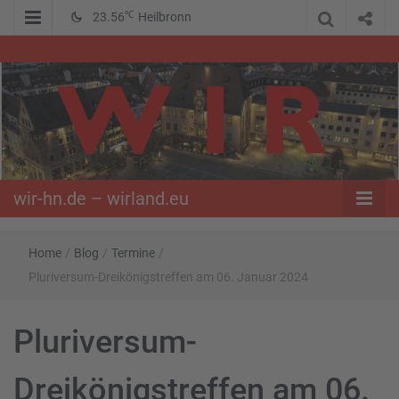
℃
23.56
Heilbronn
WIR – Das Nachrichtenportal der Opposition im Süden
wir-hn.de –
wirland.eu
wir-hn.de – wirland.eu
Home
/
Blog
/
Termine
/
Pluriversum-Dreikönigstreffen am 06. Januar 2024
Pluriversum-
Dreikönigstreffen am 06.