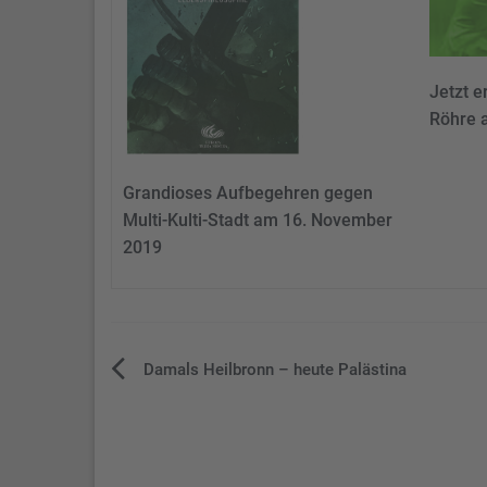
Jetzt e
Röhre a
Grandioses Aufbegehren gegen
Multi-Kulti-Stadt am 16. November
2019
Beitragsnavigation
Damals Heilbronn – heute Palästina