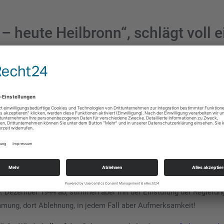
– heute Heilbronn“, schlägt voll e
n google ins Arabische übersetzen zu lassen. Das
Video mit dem
in früheren Videos und fertig war das Ding mit seiner Anlehnung a
s angeblich gerechtfertigte Vergeltung für deutsche Angriffe zu as
 seinen rechtsextremen Spießgesellen war naheliegend.
Netanjahu
imatland angeklagt,
sondern gegen ihn wurde zusammen mit Gallan
tbefehl wegen mutmaßlicher Kriegsverbrechen erlassen.
nd so wie von Dangel dargestellt; hier konnten in wunderbarer Weis
politische Linke lehnt zwar den Gedankengang eines Kriegsverbrec
4. Dezember 1944 ab, stimmen aber mit der Einstufung der Regierun
mmung, dort Ablehnung, in jedem Fall aber Aufmerksamkeit!