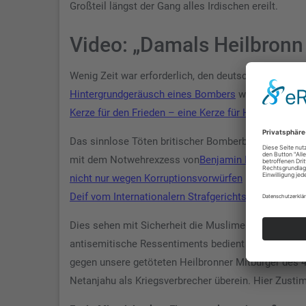
Großteil längst der Gang alles Irdischen ereilt.
Video: „Damals Heilbronn 
Wenig Zeit war erforderlich, den deutschen Text vo
Hintergrundgeräusch eines Bombers
war altbewährt 
Kerze für den Frieden – eine Kerze für Heilbronn“
.
Das sinnlose Töten britischer Bomberbesatzungen al
mit dem Notwehrexzess von
Benjamin Netanjahu
und
nicht nur wegen Korruptionsvorwürfen
in seinem He
Deif vom Internationalern Strafgerichtshof ein Haf
Dies sehen mit Sicherheit die Muslime in Deutschla
antisemitische Ressentiments bedient werden. Die 
gegen unsere getöteten Heilbronner Mitbürger des 
Netanjahu als Kriegsverbrecher überein. Hier Zusti