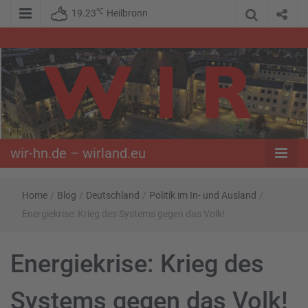
℃
19.23
Heilbronn
WIR – Das Nachrichtenportal der Opposition im Süden
wir-hn.de –
wirland.eu
wir-hn.de – wirland.eu
Home
/
Blog
/
Deutschland
/
Politik im In- und Ausland
/
Energiekrise: Krieg des Systems gegen das Volk!
Energiekrise: Krieg des
Systems gegen das Volk!