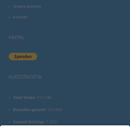
Unsere Autoren
Kontakt
PAYPAL
KURZSTATISTIK
Total Views:
613.744
Besucher gesamt:
224.064
Gesamt Beiträge:
1.222