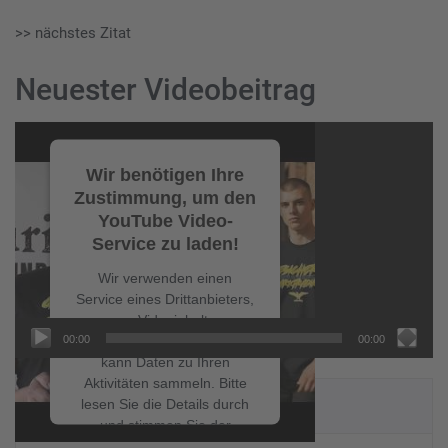
>> nächstes Zitat
Neuester Videobeitrag
Video-
Player
Wir benötigen Ihre
Zustimmung, um den
YouTube Video-
Service zu laden!
Wir verwenden einen
Service eines Drittanbieters,
um Videoinhalte
00:00
00:00
einzubetten. Dieser Service
kann Daten zu Ihren
Aktivitäten sammeln. Bitte
NEUESTE BEITRÄGE
lesen Sie die Details durch
und stimmen Sie der
Nutzung des Service zu, um