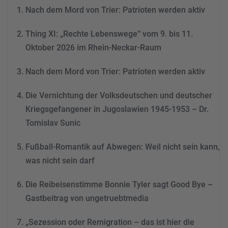
Nach dem Mord von Trier: Patrioten werden aktiv
dieses Video anzusehen.
Thing XI: „Rechte Lebenswege“ vom 9. bis 11.
Mehr Informationen
Oktober 2026 im Rhein-Neckar-Raum
Akzeptieren
Nach dem Mord von Trier: Patrioten werden aktiv
powered by
Usercentrics
Consent Management
Die Vernichtung der Volksdeutschen und deutscher
Platform
&
eRecht24
Kriegsgefangener in Jugoslawien 1945-1953 – Dr.
Tomislav Sunic
Fußball-Romantik auf Abwegen: Weil nicht sein kann,
was nicht sein darf
Die Reibeisenstimme Bonnie Tyler sagt Good Bye –
Gastbeitrag von ungetruebtmedia
„Sezession oder Remigration – das ist hier die