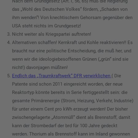
Nach dem Grundgesetz (Art.1, 56, 65) muß die Regierung
das „Wohl des Deutschen Volkes“ fördern, „Schaden von
ihm wenden“! Von knechtischem Gehorsam gegenüber den
USA steht nichts im Grundgesetz!
Nicht weiter als Kriegspartei auftreten!
Alternativen schaffen! Kernkraft und Kohle reaktivieren!! Es
braucht nur eine politische Entscheidung, die muß her, und
wenn wir die ideologiebesoffenen Grünen („grün“ sind sie
nicht!) davonjagen müßten!
Endlich das „Traumkraftwerk“ DFR verwirklichen
( Die
Patente sind schon 2011 eingereicht worden, der neue
Reaktortyp könnte bereits in Serie fertiggestellt sein: die
gesamte Primärenergie (Strom, Heizung, Verkehr, Industrie)
für unter einem Cent pro kWh erzeugt werden! Der bisher
zwischengelagerte „Atommüll“ dient als Brennstoff, damit
kann der Strombedarf der brd für 100 Jahre gedeckt
werden. Thorium als Brennstoff kann im Inland gewonnen