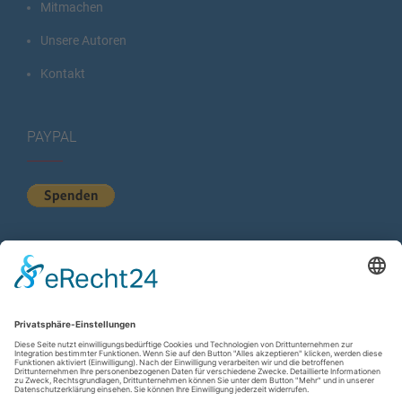
Mitmachen
Unsere Autoren
Kontakt
PAYPAL
KURZSTATISTIK
Total Views:
613.003
Besucher gesamt:
223.464
Gesamt Beiträge:
1.222