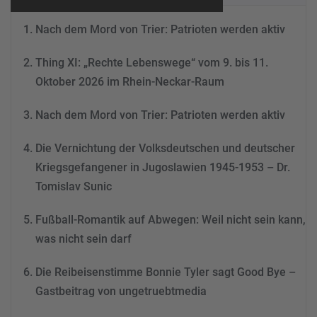
Nutzung des Service zu, um
Nach dem Mord von Trier: Patrioten werden aktiv
dieses Video anzusehen.
Thing XI: „Rechte Lebenswege“ vom 9. bis 11.
Mehr Informationen
Oktober 2026 im Rhein-Neckar-Raum
Akzeptieren
Nach dem Mord von Trier: Patrioten werden aktiv
powered by
Usercentrics
Consent Management
Die Vernichtung der Volksdeutschen und deutscher
Platform
&
eRecht24
Kriegsgefangener in Jugoslawien 1945-1953 – Dr.
Tomislav Sunic
Fußball-Romantik auf Abwegen: Weil nicht sein kann,
was nicht sein darf
Die Reibeisenstimme Bonnie Tyler sagt Good Bye –
Gastbeitrag von ungetruebtmedia