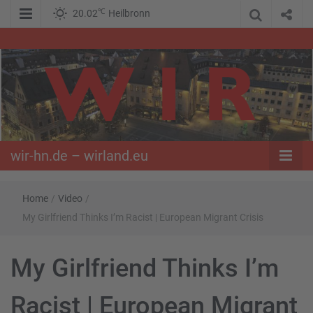
℃
20.02
Heilbronn
WIR – Das Nachrichtenportal der Opposition im Süden
wir-hn.de –
wirland.eu
wir-hn.de – wirland.eu
Home
/
Video
/
My Girlfriend Thinks I’m Racist | European Migrant Crisis
My Girlfriend Thinks I’m
Racist | European Migrant