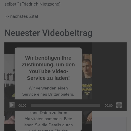
selbst.“ (Friedrich Nietzsche)
>> nächstes Zitat
Neuester Videobeitrag
Video-
Player
Wir benötigen Ihre
Zustimmung, um den
YouTube Video-
Service zu laden!
Wir verwenden einen
Service eines Drittanbieters,
um Videoinhalte
00:00
00:00
einzubetten. Dieser Service
kann Daten zu Ihren
Aktivitäten sammeln. Bitte
NEUESTE BEITRÄGE
lesen Sie die Details durch
und stimmen Sie der