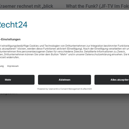
raemer rechnet mit „blick
What the Funk? (JF-TV Im Fok
chts“ ab!
Linke Krawalle nach dem Amoklauf in H
bzugeben.