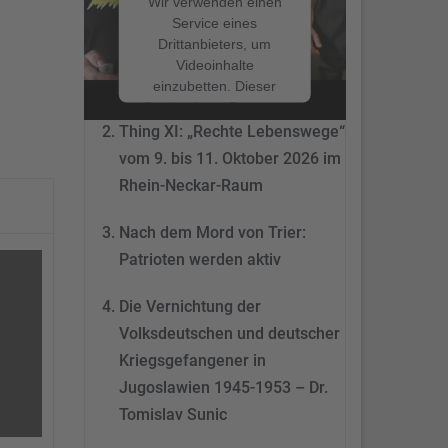
Wir verwenden einen
Service eines
Drittanbieters, um
Nach dem Mord von Trier:
Videoinhalte
Patrioten werden aktiv
einzubetten. Dieser
Service kann Daten zu
Ihren Aktivitäten
Thing XI: „Rechte Lebenswege“
sammeln. Bitte lesen
vom 9. bis 11. Oktober 2026 im
Sie die Details durch
Rhein-Neckar-Raum
und stimmen Sie der
Nutzung des Service
Nach dem Mord von Trier:
zu, um dieses Video
anzusehen.
Patrioten werden aktiv
Mehr
Die Vernichtung der
Informationen
Volksdeutschen und deutscher
Akzeptieren
Kriegsgefangener in
Jugoslawien 1945-1953 – Dr.
powered by
Tomislav Sunic
Usercentrics Consent
Management Platform