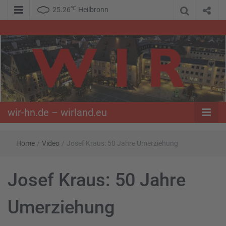
℃
25.26
Heilbronn
WIR – Das Nachrichtenportal der Opposition im Süden
wir-hn.de –
wirland.eu
wir-hn.de – wirland.eu
Home
/
Video
/
Josef Kraus: 50 Jahre Umerziehung
Josef Kraus: 50 Jahre
Umerziehung