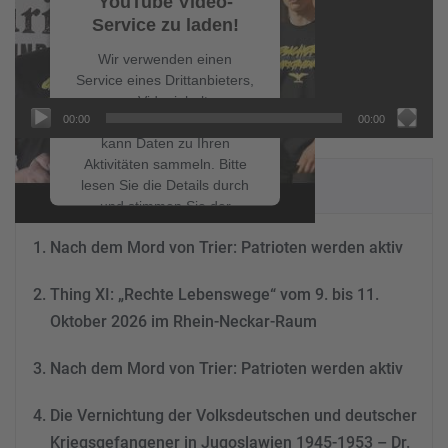
YouTube Video-
Service zu laden!
Wir verwenden einen
Service eines Drittanbieters,
um Videoinhalte
00:00
00:00
einzubetten. Dieser Service
kann Daten zu Ihren
Aktivitäten sammeln. Bitte
NEUESTE BEITRÄGE
lesen Sie die Details durch
und stimmen Sie der
Nutzung des Service zu, um
Nach dem Mord von Trier: Patrioten werden aktiv
dieses Video anzusehen.
Thing XI: „Rechte Lebenswege“ vom 9. bis 11.
Mehr Informationen
Oktober 2026 im Rhein-Neckar-Raum
Akzeptieren
Nach dem Mord von Trier: Patrioten werden aktiv
powered by
Usercentrics
Consent Management
Die Vernichtung der Volksdeutschen und deutscher
Platform
&
eRecht24
Kriegsgefangener in Jugoslawien 1945-1953 – Dr.