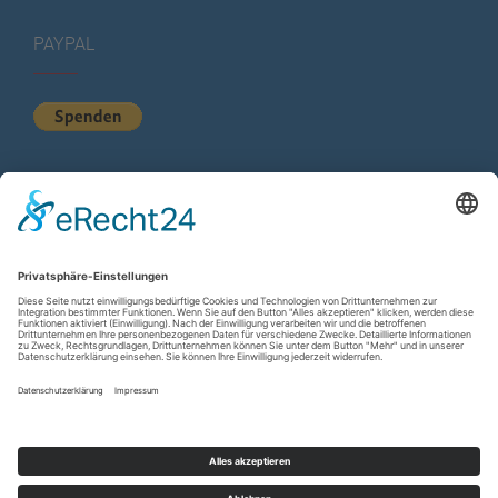
PAYPAL
KURZSTATISTIK
Total Views:
614.103
Besucher gesamt:
224.420
Gesamt Beiträge:
1.222