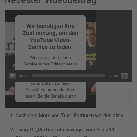
Video-
Player
Wir benötigen Ihre
Zustimmung, um den
YouTube Video-
Service zu laden!
Wir verwenden einen
Service eines Drittanbieters,
um Videoinhalte
00:00
00:00
einzubetten. Dieser Service
kann Daten zu Ihren
Aktivitäten sammeln. Bitte
NEUESTE BEITRÄGE
lesen Sie die Details durch
und stimmen Sie der
Nutzung des Service zu, um
Nach dem Mord von Trier: Patrioten werden aktiv
dieses Video anzusehen.
Thing XI: „Rechte Lebenswege“ vom 9. bis 11.
Mehr Informationen