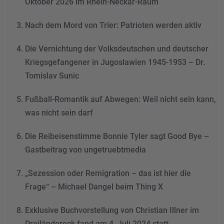
Oktober 2026 im Rhein-Neckar-Raum
Akzeptieren
Nach dem Mord von Trier: Patrioten werden aktiv
powered by
Usercentrics
Consent Management
Die Vernichtung der Volksdeutschen und deutscher
Platform
&
eRecht24
Kriegsgefangener in Jugoslawien 1945-1953 – Dr.
Tomislav Sunic
Fußball-Romantik auf Abwegen: Weil nicht sein kann,
was nicht sein darf
Die Reibeisenstimme Bonnie Tyler sagt Good Bye –
Gastbeitrag von ungetruebtmedia
„Sezession oder Remigration – das ist hier die
Frage“ – Michael Dangel beim Thing X
Exklusive Buchvorstellung von Christian Illner im
Dreiländereck fand am 4. Juli 2024 statt