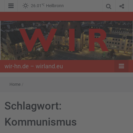
℃
26.01
Heilbronn
WIR – Das Nachrichtenportal der Opposition im Süden
wir-hn.de –
wirland.eu
wir-hn.de – wirland.eu
Home
/
Schlagwort:
Kommunismus