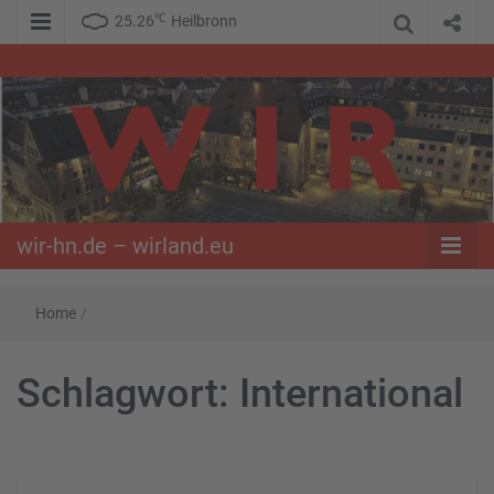
℃
25.26
Heilbronn
WIR – Das Nachrichtenportal der Opposition im Süden
wir-hn.de –
wirland.eu
wir-hn.de – wirland.eu
Home
/
Schlagwort:
International