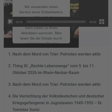
Wir verwenden einen
Service eines Drittanbieters,
um Videoinhalte
00:00
00:00
einzubetten. Dieser Service
kann Daten zu Ihren
Aktivitäten sammeln. Bitte
NEUESTE BEITRÄGE
lesen Sie die Details durch
und stimmen Sie der
Nutzung des Service zu, um
Nach dem Mord von Trier: Patrioten werden aktiv
dieses Video anzusehen.
Thing XI: „Rechte Lebenswege“ vom 9. bis 11.
Mehr Informationen
Oktober 2026 im Rhein-Neckar-Raum
Akzeptieren
Nach dem Mord von Trier: Patrioten werden aktiv
powered by
Usercentrics
Consent Management
Die Vernichtung der Volksdeutschen und deutscher
Platform
&
eRecht24
Kriegsgefangener in Jugoslawien 1945-1953 – Dr.
Tomislav Sunic