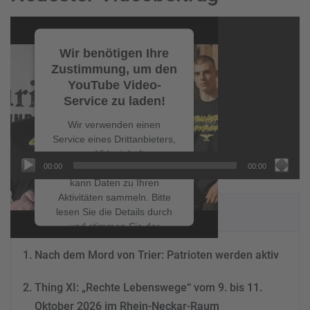
Video-
Player
Wir benötigen Ihre
Zustimmung, um den
YouTube Video-
Service zu laden!
Wir verwenden einen
Service eines Drittanbieters,
um Videoinhalte
00:00
00:00
einzubetten. Dieser Service
kann Daten zu Ihren
Aktivitäten sammeln. Bitte
NEUESTE BEITRÄGE
lesen Sie die Details durch
und stimmen Sie der
Nutzung des Service zu, um
Nach dem Mord von Trier: Patrioten werden aktiv
dieses Video anzusehen.
Thing XI: „Rechte Lebenswege“ vom 9. bis 11.
Mehr Informationen
Oktober 2026 im Rhein-Neckar-Raum