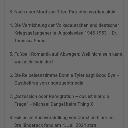
Akzeptieren
Nach dem Mord von Trier: Patrioten werden aktiv
powered by
Usercentrics
Consent Management
Die Vernichtung der Volksdeutschen und deutscher
Platform
&
eRecht24
Kriegsgefangener in Jugoslawien 1945-1953 – Dr.
Tomislav Sunic
Fußball-Romantik auf Abwegen: Weil nicht sein kann,
was nicht sein darf
Die Reibeisenstimme Bonnie Tyler sagt Good Bye –
Gastbeitrag von ungetruebtmedia
„Sezession oder Remigration – das ist hier die
Frage“ – Michael Dangel beim Thing X
Exklusive Buchvorstellung von Christian Illner im
Dreiländereck fand am 4. Juli 2024 statt