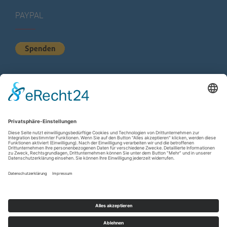
PAYPAL
KURZSTATISTIK
Total Views:
615.507
Besucher gesamt:
225.505
Gesamt Beiträge:
1.222