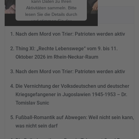
kann Daten zu Ihren
Aktivitäten sammeln. Bitte
NEUESTE BEITRÄGE
lesen Sie die Details durch
und stimmen Sie der
Nutzung des Service zu, um
Nach dem Mord von Trier: Patrioten werden aktiv
dieses Video anzusehen.
Thing XI: „Rechte Lebenswege“ vom 9. bis 11.
Mehr Informationen
Oktober 2026 im Rhein-Neckar-Raum
Akzeptieren
Nach dem Mord von Trier: Patrioten werden aktiv
powered by
Usercentrics
Consent Management
Die Vernichtung der Volksdeutschen und deutscher
Platform
&
eRecht24
Kriegsgefangener in Jugoslawien 1945-1953 – Dr.
Tomislav Sunic
Fußball-Romantik auf Abwegen: Weil nicht sein kann,
was nicht sein darf