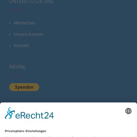
UNTERSTÜTZE UNS
Mitmachen
Unsere Autoren
Kontakt
PAYPAL
KURZSTATISTIK
Total Views:
613.048