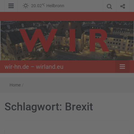
℃
20.02
Heilbronn
WIR – Das Nachrichtenportal der Opposition im Süden
wir-hn.de –
wirland.eu
wir-hn.de – wirland.eu
Home
/
Schlagwort:
Brexit