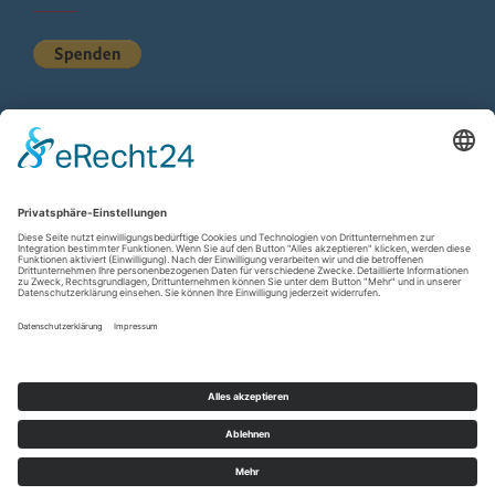
KURZSTATISTIK
Total Views:
615.364
Besucher gesamt:
225.396
Gesamt Beiträge:
1.222
Copyright © 2026
wir-hn.de – wirland.eu
. All rights reserved.
Designed by
FameThemes