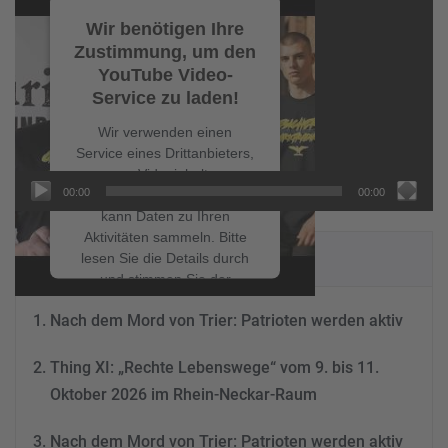
Player
Wir benötigen Ihre
Zustimmung, um den
YouTube Video-
Service zu laden!
Wir verwenden einen
Service eines Drittanbieters,
um Videoinhalte
00:00
00:00
einzubetten. Dieser Service
kann Daten zu Ihren
Aktivitäten sammeln. Bitte
NEUESTE BEITRÄGE
lesen Sie die Details durch
und stimmen Sie der
Nutzung des Service zu, um
Nach dem Mord von Trier: Patrioten werden aktiv
dieses Video anzusehen.
Thing XI: „Rechte Lebenswege“ vom 9. bis 11.
Mehr Informationen
Oktober 2026 im Rhein-Neckar-Raum
Akzeptieren
Nach dem Mord von Trier: Patrioten werden aktiv