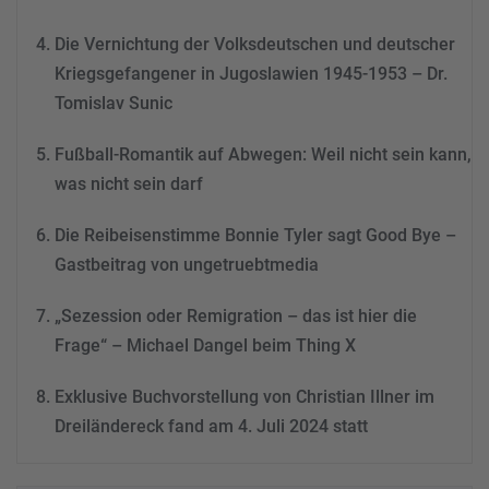
powered by
Usercentrics
Consent Management
Die Vernichtung der Volksdeutschen und deutscher
Platform
&
eRecht24
Kriegsgefangener in Jugoslawien 1945-1953 – Dr.
Tomislav Sunic
Fußball-Romantik auf Abwegen: Weil nicht sein kann,
was nicht sein darf
Die Reibeisenstimme Bonnie Tyler sagt Good Bye –
Gastbeitrag von ungetruebtmedia
„Sezession oder Remigration – das ist hier die
Frage“ – Michael Dangel beim Thing X
Exklusive Buchvorstellung von Christian Illner im
Dreiländereck fand am 4. Juli 2024 statt