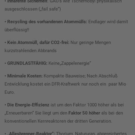
• Inhärente Sicherheit
: GAU’s wie Tschernobyl physikalisch
ausgeschlossen („fail safe“)
• Recycling des vorhandenen Atommülls:
Endlager wird damit
überflüssig!!
• Kein Atommüll, dafür CO2-frei:
Nur geringe Mengen
kurzstrahlenden Abbrands
• GRUNDLASTFÄHIG:
Keine„Zappelenergie“
• Minimale Kosten:
Kompakte Bauweise; Nach Abschluß
Entwicklung kostet ein DFR-Kraftwerk nur noch ein paar Mio
Euro.
• Die Energie-Effizienz
ist um den Faktor 1000 höher als bei
„Erneuerbaren“ Sie liegt um den
Faktor 50 höher
als bei den
konventionellen Kernreaktoren der dritten Generation.
• „Allesbrenner-Reaktor“:
Thorium, Natururan, abgereichertes