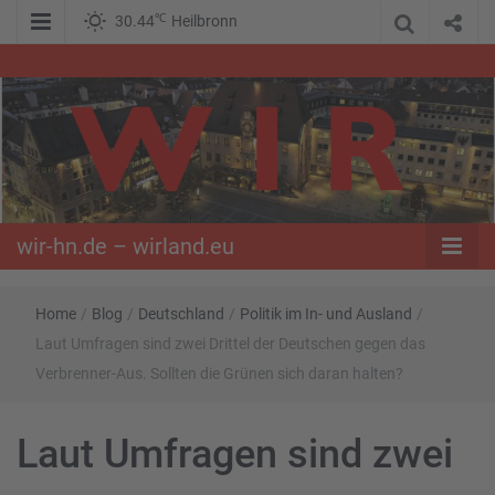
℃
30.44
Heilbronn
WIR – Das Nachrichtenportal der Opposition im Süden
wir-hn.de –
wirland.eu
wir-hn.de – wirland.eu
Home
/
Blog
/
Deutschland
/
Politik im In- und Ausland
/
Laut Umfragen sind zwei Drittel der Deutschen gegen das
Verbrenner-Aus. Sollten die Grünen sich daran halten?
Laut Umfragen sind zwei