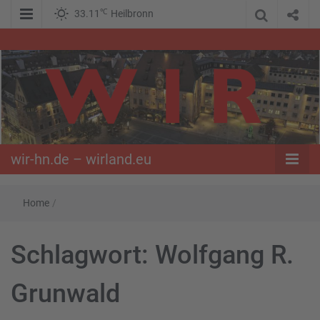
℃
33.11
Heilbronn
WIR – Das Nachrichtenportal der Opposition im Süden
wir-hn.de –
wirland.eu
wir-hn.de – wirland.eu
Home
/
Schlagwort:
Wolfgang R.
Grunwald