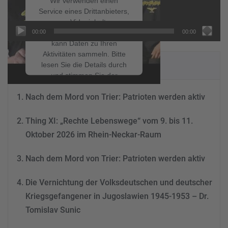
Wir verwenden einen
Service eines Drittanbieters,
um Videoinhalte
00:00
00:00
einzubetten. Dieser Service
kann Daten zu Ihren
Aktivitäten sammeln. Bitte
NEUESTE BEITRÄGE
lesen Sie die Details durch
und stimmen Sie der
Nutzung des Service zu, um
Nach dem Mord von Trier: Patrioten werden aktiv
dieses Video anzusehen.
Thing XI: „Rechte Lebenswege“ vom 9. bis 11.
Mehr Informationen
Oktober 2026 im Rhein-Neckar-Raum
Akzeptieren
Nach dem Mord von Trier: Patrioten werden aktiv
powered by
Usercentrics
Consent Management
Die Vernichtung der Volksdeutschen und deutscher
Platform
&
eRecht24
Kriegsgefangener in Jugoslawien 1945-1953 – Dr.
Tomislav Sunic