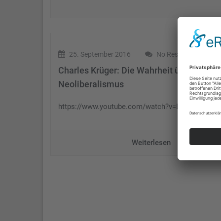
25. September 2016
No Responses
Charles Krüger: Die Wahrheit über
Neoliberalismus
https://www.youtube.com/watch?v=LXnaL5tmHX
Weiterlesen