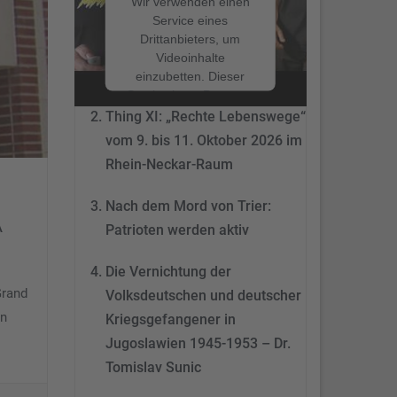
Wir verwenden einen
Service eines
Drittanbieters, um
Nach dem Mord von Trier:
Videoinhalte
Patrioten werden aktiv
einzubetten. Dieser
Service kann Daten zu
Ihren Aktivitäten
Thing XI: „Rechte Lebenswege“
sammeln. Bitte lesen
vom 9. bis 11. Oktober 2026 im
Sie die Details durch
Rhein-Neckar-Raum
und stimmen Sie der
Nutzung des Service
Nach dem Mord von Trier:
zu, um dieses Video
A
anzusehen.
Patrioten werden aktiv
Mehr
Die Vernichtung der
Informationen
Grand
Volksdeutschen und deutscher
en
Akzeptieren
Kriegsgefangener in
Jugoslawien 1945-1953 – Dr.
powered by
Tomislav Sunic
Usercentrics Consent
Management Platform