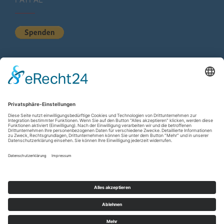
KURZSTATISTIK
Total Views:
615.573
Besucher gesamt:
225.544
Gesamt Beiträge:
1.222
Copyright © 2026
wir-hn.de – wirland.eu
. All rights reserved.