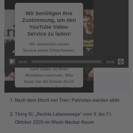
Video-
Player
Wir benötigen Ihre
Zustimmung, um den
YouTube Video-
Service zu laden!
Wir verwenden einen
Service eines Drittanbieters,
um Videoinhalte
00:00
00:00
einzubetten. Dieser Service
kann Daten zu Ihren
Aktivitäten sammeln. Bitte
NEUESTE BEITRÄGE
lesen Sie die Details durch
und stimmen Sie der
Nutzung des Service zu, um
Nach dem Mord von Trier: Patrioten werden aktiv
dieses Video anzusehen.
Thing XI: „Rechte Lebenswege“ vom 9. bis 11.
Mehr Informationen
Oktober 2026 im Rhein-Neckar-Raum
Akzeptieren