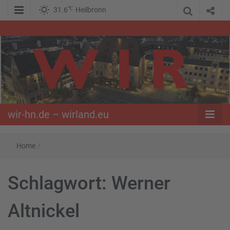
℃
31.6
Heilbronn
WIR – Das Nachrichtenportal der Opposition im Süden
wir-hn.de –
wirland.eu
wir-hn.de – wirland.eu
Home
/
Schlagwort:
Werner
Altnickel