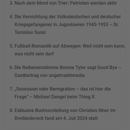
Nach dem Mord von Trier: Patrioten werden aktiv
powered by
Usercentrics
Consent Management
Die Vernichtung der Volksdeutschen und deutscher
Platform
&
eRecht24
Kriegsgefangener in Jugoslawien 1945-1953 – Dr.
Tomislav Sunic
Fußball-Romantik auf Abwegen: Weil nicht sein kann,
was nicht sein darf
Die Reibeisenstimme Bonnie Tyler sagt Good Bye –
Gastbeitrag von ungetruebtmedia
„Sezession oder Remigration – das ist hier die
Frage“ – Michael Dangel beim Thing X
Exklusive Buchvorstellung von Christian Illner im
Dreiländereck fand am 4. Juli 2024 statt