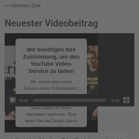
>> nächstes Zitat
Neuester Videobeitrag
Video-
Player
Wir benötigen Ihre
Zustimmung, um den
YouTube Video-
Service zu laden!
Wir verwenden einen
Service eines Drittanbieters,
um Videoinhalte
00:00
00:00
einzubetten. Dieser Service
kann Daten zu Ihren
Aktivitäten sammeln. Bitte
NEUESTE BEITRÄGE
lesen Sie die Details durch
und stimmen Sie der
Nutzung des Service zu, um