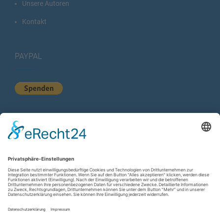
Unsere Autoren
Kontakt
PAYPAL
KURZSTATISTIK
Total Views:
614.799
Besucher gesamt:
225.022
Gesamt Beiträge:
1.222