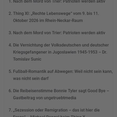
Nach dem Mord von Trier: Patrioten werden aktiv
dieses Video anzusehen.
Thing XI: „Rechte Lebenswege“ vom 9. bis 11.
Mehr Informationen
Oktober 2026 im Rhein-Neckar-Raum
Akzeptieren
Nach dem Mord von Trier: Patrioten werden aktiv
powered by
Usercentrics
Consent Management
Die Vernichtung der Volksdeutschen und deutscher
Platform
&
eRecht24
Kriegsgefangener in Jugoslawien 1945-1953 – Dr.
Tomislav Sunic
Fußball-Romantik auf Abwegen: Weil nicht sein kann,
was nicht sein darf
Die Reibeisenstimme Bonnie Tyler sagt Good Bye –
Gastbeitrag von ungetruebtmedia
„Sezession oder Remigration – das ist hier die