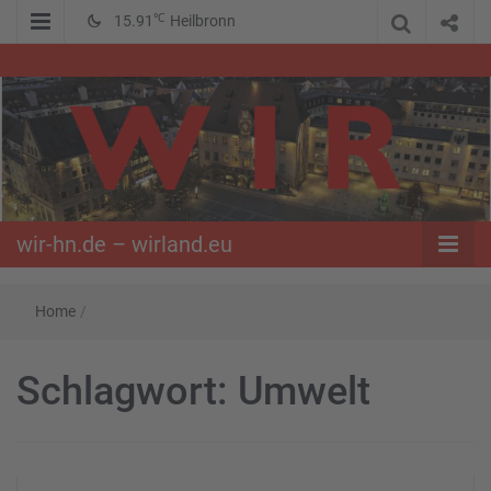
℃
15.91
Heilbronn
WIR – Das Nachrichtenportal der Opposition im Süden
wir-hn.de –
wirland.eu
wir-hn.de – wirland.eu
Home
/
Schlagwort:
Umwelt