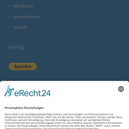
Mitmachen
Unsere Autoren
Kontakt
PAYPAL
KURZSTATISTIK
Total Views:
615.642
Besucher gesamt:
225.592