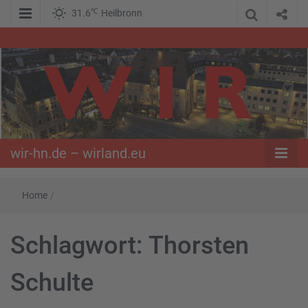
℃
31.6
Heilbronn
WIR – Das Nachrichtenportal der Opposition im Süden
wir-hn.de –
wirland.eu
wir-hn.de – wirland.eu
Home
/
Schlagwort:
Thorsten
Schulte