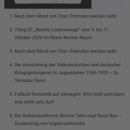
und stimmen Sie der
Nutzung des Service zu, um
Nach dem Mord von Trier: Patrioten werden aktiv
dieses Video anzusehen.
Thing XI: „Rechte Lebenswege“ vom 9. bis 11.
Mehr Informationen
Oktober 2026 im Rhein-Neckar-Raum
Akzeptieren
Nach dem Mord von Trier: Patrioten werden aktiv
powered by
Usercentrics
Consent Management
Die Vernichtung der Volksdeutschen und deutscher
Platform
&
eRecht24
Kriegsgefangener in Jugoslawien 1945-1953 – Dr.
Tomislav Sunic
Fußball-Romantik auf Abwegen: Weil nicht sein kann,
was nicht sein darf
Die Reibeisenstimme Bonnie Tyler sagt Good Bye –
Gastbeitrag von ungetruebtmedia