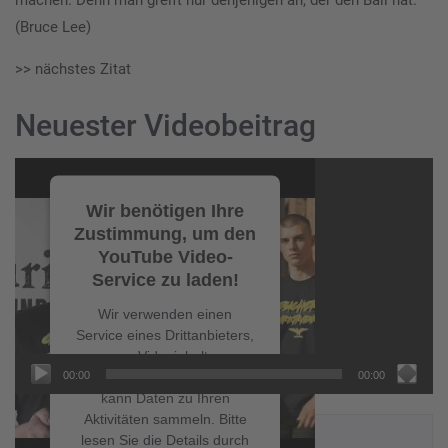
machen. Denn man greift nur denjenigen an, der den Ball hat.“
(Bruce Lee)
>> nächstes Zitat
Neuester Videobeitrag
Video-
Player
Wir benötigen Ihre
Zustimmung, um den
YouTube Video-
Service zu laden!
Wir verwenden einen
Service eines Drittanbieters,
um Videoinhalte
00:00
00:00
einzubetten. Dieser Service
kann Daten zu Ihren
Aktivitäten sammeln. Bitte
NEUESTE BEITRÄGE
lesen Sie die Details durch