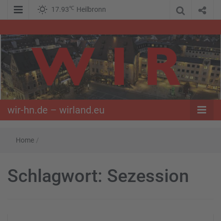
℃
17.93
Heilbronn
WIR – Das Nachrichtenportal der Opposition im Süden
wir-hn.de –
wirland.eu
wir-hn.de – wirland.eu
Home
/
Schlagwort:
Sezession