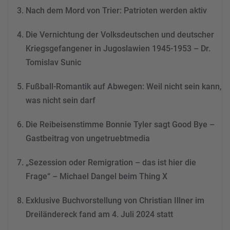
Akzeptieren
Nach dem Mord von Trier: Patrioten werden aktiv
powered by
Usercentrics
Consent Management
Die Vernichtung der Volksdeutschen und deutscher
Platform
&
eRecht24
Kriegsgefangener in Jugoslawien 1945-1953 – Dr.
Tomislav Sunic
Fußball-Romantik auf Abwegen: Weil nicht sein kann,
was nicht sein darf
Die Reibeisenstimme Bonnie Tyler sagt Good Bye –
Gastbeitrag von ungetruebtmedia
„Sezession oder Remigration – das ist hier die
Frage“ – Michael Dangel beim Thing X
Exklusive Buchvorstellung von Christian Illner im
Dreiländereck fand am 4. Juli 2024 statt