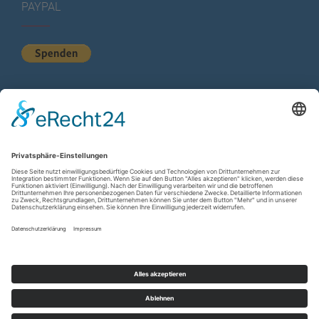
PAYPAL
KURZSTATISTIK
Total Views:
617.320
Besucher gesamt:
226.871
Gesamt Beiträge:
1.222
Copyright © 2026
wir-hn.de – wirland.eu
. All rights reserved.