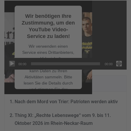
Video-
Player
Wir benötigen Ihre
Zustimmung, um den
YouTube Video-
Service zu laden!
Wir verwenden einen
Service eines Drittanbieters,
um Videoinhalte
00:00
00:00
einzubetten. Dieser Service
kann Daten zu Ihren
Aktivitäten sammeln. Bitte
NEUESTE BEITRÄGE
lesen Sie die Details durch
und stimmen Sie der
Nutzung des Service zu, um
Nach dem Mord von Trier: Patrioten werden aktiv
dieses Video anzusehen.
Thing XI: „Rechte Lebenswege“ vom 9. bis 11.
Mehr Informationen
Oktober 2026 im Rhein-Neckar-Raum