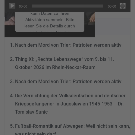
um Videoinhalte
00:00
00:00
einzubetten. Dieser Service
kann Daten zu Ihren
Aktivitäten sammeln. Bitte
NEUESTE BEITRÄGE
lesen Sie die Details durch
und stimmen Sie der
Nutzung des Service zu, um
Nach dem Mord von Trier: Patrioten werden aktiv
dieses Video anzusehen.
Thing XI: „Rechte Lebenswege“ vom 9. bis 11.
Mehr Informationen
Oktober 2026 im Rhein-Neckar-Raum
Akzeptieren
Nach dem Mord von Trier: Patrioten werden aktiv
powered by
Usercentrics
Consent Management
Die Vernichtung der Volksdeutschen und deutscher
Platform
&
eRecht24
Kriegsgefangener in Jugoslawien 1945-1953 – Dr.
Tomislav Sunic
Fußball-Romantik auf Abwegen: Weil nicht sein kann,
was nicht sein darf