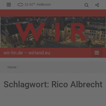
℃
22.92
Heilbronn
WIR – Das Nachrichtenportal der Opposition im Süden
wir-hn.de –
wirland.eu
wir-hn.de – wirland.eu
Home
/
Schlagwort:
Rico Albrecht