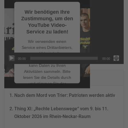
Video-
Player
Wir benötigen Ihre
Zustimmung, um den
YouTube Video-
Service zu laden!
Wir verwenden einen
Service eines Drittanbieters,
um Videoinhalte
00:00
00:00
einzubetten. Dieser Service
kann Daten zu Ihren
Aktivitäten sammeln. Bitte
NEUESTE BEITRÄGE
lesen Sie die Details durch
und stimmen Sie der
Nutzung des Service zu, um
Nach dem Mord von Trier: Patrioten werden aktiv
dieses Video anzusehen.
Thing XI: „Rechte Lebenswege“ vom 9. bis 11.
Mehr Informationen
Oktober 2026 im Rhein-Neckar-Raum
Akzeptieren