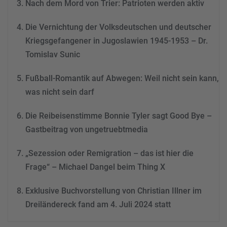
Nach dem Mord von Trier: Patrioten werden aktiv
powered by
Usercentrics
Consent Management
Die Vernichtung der Volksdeutschen und deutscher
Platform
&
eRecht24
Kriegsgefangener in Jugoslawien 1945-1953 – Dr.
Tomislav Sunic
Fußball-Romantik auf Abwegen: Weil nicht sein kann,
was nicht sein darf
Die Reibeisenstimme Bonnie Tyler sagt Good Bye –
Gastbeitrag von ungetruebtmedia
„Sezession oder Remigration – das ist hier die
Frage“ – Michael Dangel beim Thing X
Exklusive Buchvorstellung von Christian Illner im
Dreiländereck fand am 4. Juli 2024 statt