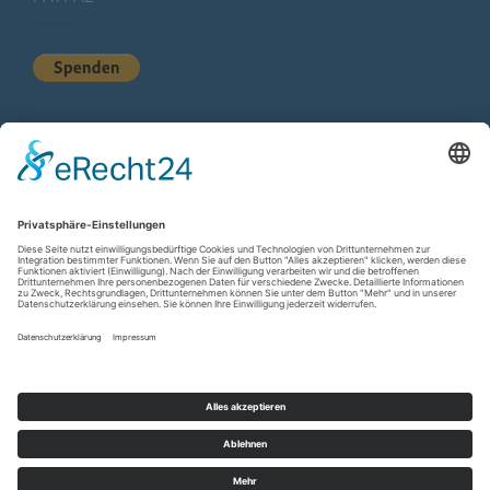
KURZSTATISTIK
Total Views:
617.133
Besucher gesamt:
226.734
Gesamt Beiträge:
1.222
Copyright © 2026
wir-hn.de – wirland.eu
. All rights reserved.