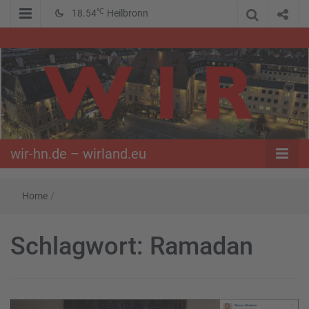
℃
18.54
Heilbronn
WIR – Das Nachrichtenportal der Opposition im Süden
wir-hn.de –
wirland.eu
wir-hn.de – wirland.eu
Home
/
Schlagwort:
Ramadan