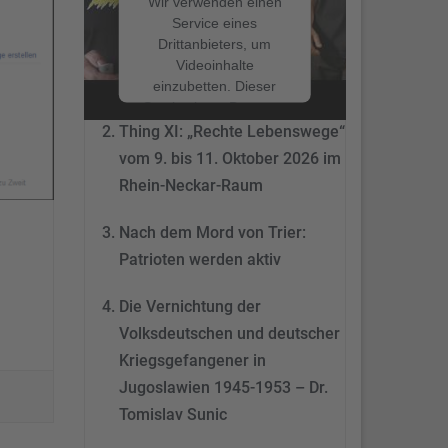
Wir verwenden einen
Service eines
Drittanbieters, um
Nach dem Mord von Trier:
Videoinhalte
Patrioten werden aktiv
einzubetten. Dieser
Service kann Daten zu
Ihren Aktivitäten
Thing XI: „Rechte Lebenswege“
sammeln. Bitte lesen
vom 9. bis 11. Oktober 2026 im
Sie die Details durch
Rhein-Neckar-Raum
und stimmen Sie der
Nutzung des Service
Nach dem Mord von Trier:
zu, um dieses Video
anzusehen.
Patrioten werden aktiv
Mehr
Die Vernichtung der
Informationen
Volksdeutschen und deutscher
Akzeptieren
Kriegsgefangener in
Jugoslawien 1945-1953 – Dr.
powered by
Tomislav Sunic
Usercentrics Consent
Management Platform