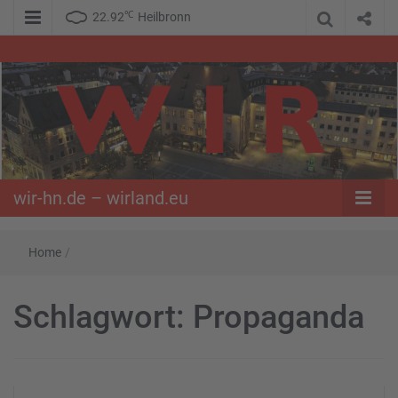
℃
22.92
Heilbronn
WIR – Das Nachrichtenportal der Opposition im Süden
wir-hn.de –
wirland.eu
wir-hn.de – wirland.eu
Home
/
Schlagwort:
Propaganda