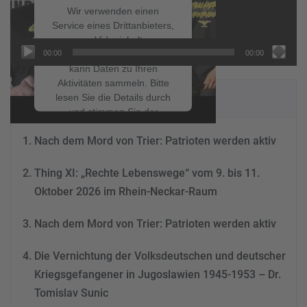
Wir verwenden einen
Service eines Drittanbieters,
um Videoinhalte
00:00
00:00
einzubetten. Dieser Service
kann Daten zu Ihren
Aktivitäten sammeln. Bitte
NEUESTE BEITRÄGE
lesen Sie die Details durch
und stimmen Sie der
Nutzung des Service zu, um
Nach dem Mord von Trier: Patrioten werden aktiv
dieses Video anzusehen.
Thing XI: „Rechte Lebenswege“ vom 9. bis 11.
Mehr Informationen
Oktober 2026 im Rhein-Neckar-Raum
Akzeptieren
Nach dem Mord von Trier: Patrioten werden aktiv
powered by
Usercentrics
Consent Management
Die Vernichtung der Volksdeutschen und deutscher
Platform
&
eRecht24
Kriegsgefangener in Jugoslawien 1945-1953 – Dr.
Tomislav Sunic