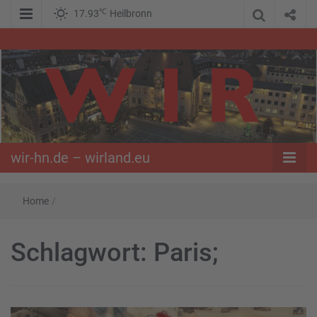
℃
17.93
Heilbronn
WIR – Das Nachrichtenportal der Opposition im Süden
wir-hn.de –
wirland.eu
wir-hn.de – wirland.eu
Home
/
Schlagwort:
Paris;