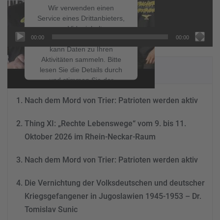
Wir verwenden einen
Service eines Drittanbieters,
um Videoinhalte
00:00
00:00
einzubetten. Dieser Service
kann Daten zu Ihren
Aktivitäten sammeln. Bitte
NEUESTE BEITRÄGE
lesen Sie die Details durch
und stimmen Sie der
Nutzung des Service zu, um
Nach dem Mord von Trier: Patrioten werden aktiv
dieses Video anzusehen.
Thing XI: „Rechte Lebenswege“ vom 9. bis 11.
Mehr Informationen
Oktober 2026 im Rhein-Neckar-Raum
Akzeptieren
Nach dem Mord von Trier: Patrioten werden aktiv
powered by
Usercentrics
Consent Management
Die Vernichtung der Volksdeutschen und deutscher
Platform
&
eRecht24
Kriegsgefangener in Jugoslawien 1945-1953 – Dr.
Tomislav Sunic