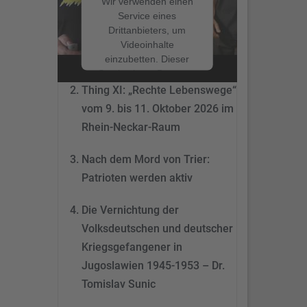
Wir verwenden einen
Service eines
Drittanbieters, um
Nach dem Mord von Trier:
Videoinhalte
Patrioten werden aktiv
einzubetten. Dieser
Service kann Daten zu
Ihren Aktivitäten
Thing XI: „Rechte Lebenswege“
sammeln. Bitte lesen
vom 9. bis 11. Oktober 2026 im
Sie die Details durch
Rhein-Neckar-Raum
und stimmen Sie der
Nutzung des Service
Nach dem Mord von Trier:
zu, um dieses Video
anzusehen.
Patrioten werden aktiv
Mehr
Die Vernichtung der
Informationen
Volksdeutschen und deutscher
Akzeptieren
Kriegsgefangener in
Jugoslawien 1945-1953 – Dr.
powered by
Tomislav Sunic
Usercentrics Consent
Management Platform