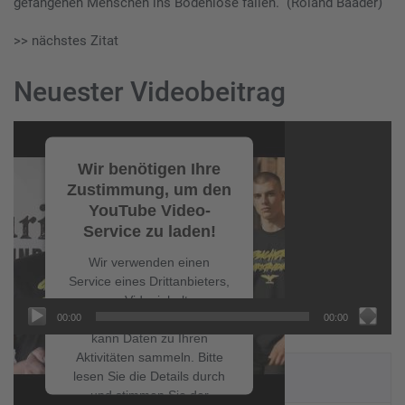
gefangenen Menschen ins Bodenlose fallen.“ (Roland Baader)
>> nächstes Zitat
Neuester Videobeitrag
Video-
Player
Wir benötigen Ihre
Zustimmung, um den
YouTube Video-
Service zu laden!
Wir verwenden einen
Service eines Drittanbieters,
um Videoinhalte
00:00
00:00
einzubetten. Dieser Service
kann Daten zu Ihren
Aktivitäten sammeln. Bitte
NEUESTE BEITRÄGE
lesen Sie die Details durch
und stimmen Sie der