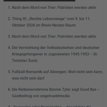
Nutzung des Service zu, um
Nach dem Mord von Trier: Patrioten werden aktiv
dieses Video anzusehen.
Thing XI: „Rechte Lebenswege“ vom 9. bis 11.
Mehr Informationen
Oktober 2026 im Rhein-Neckar-Raum
Akzeptieren
Nach dem Mord von Trier: Patrioten werden aktiv
powered by
Usercentrics
Consent Management
Die Vernichtung der Volksdeutschen und deutscher
Platform
&
eRecht24
Kriegsgefangener in Jugoslawien 1945-1953 – Dr.
Tomislav Sunic
Fußball-Romantik auf Abwegen: Weil nicht sein kann,
was nicht sein darf
Die Reibeisenstimme Bonnie Tyler sagt Good Bye –
Gastbeitrag von ungetruebtmedia