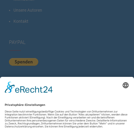
Unsere Autoren
Kontakt
PAYPAL
KURZSTATISTIK
Total Views:
614.102
Besucher gesamt:
224.419
Gesamt Beiträge:
1.222