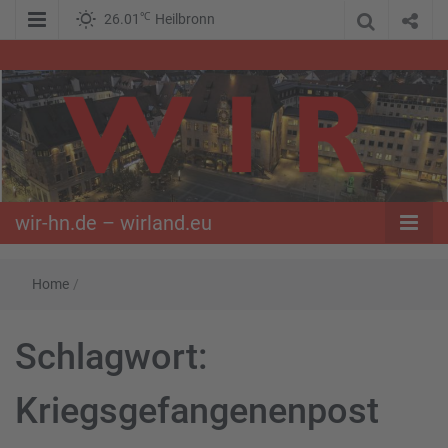
℃
26.01
Heilbronn
WIR – Das Nachrichtenportal der Opposition im Süden
wir-hn.de –
wirland.eu
wir-hn.de – wirland.eu
Home
/
Schlagwort:
Kriegsgefangenenpost