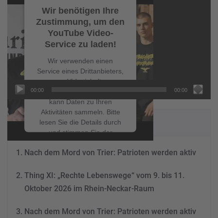
Player
Wir benötigen Ihre
Zustimmung, um den
YouTube Video-
Service zu laden!
Wir verwenden einen
Service eines Drittanbieters,
um Videoinhalte
00:00
00:00
einzubetten. Dieser Service
kann Daten zu Ihren
Aktivitäten sammeln. Bitte
NEUESTE BEITRÄGE
lesen Sie die Details durch
und stimmen Sie der
Nutzung des Service zu, um
Nach dem Mord von Trier: Patrioten werden aktiv
dieses Video anzusehen.
Thing XI: „Rechte Lebenswege“ vom 9. bis 11.
Mehr Informationen
Oktober 2026 im Rhein-Neckar-Raum
Akzeptieren
Nach dem Mord von Trier: Patrioten werden aktiv