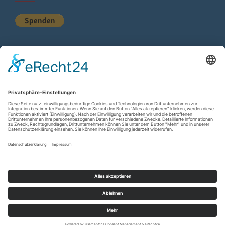
KURZSTATISTIK
Total Views:
614.982
Besucher gesamt:
225.145
Gesamt Beiträge:
1.222
Copyright © 2026
wir-hn.de – wirland.eu
. All rights reserved.
Designed by
FameThemes