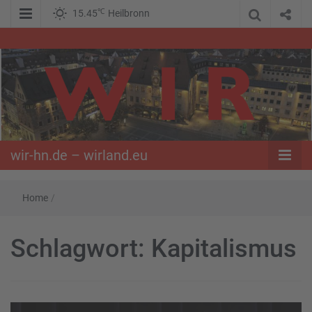
℃
15.45
Heilbronn
WIR – Das Nachrichtenportal der Opposition im Süden
wir-hn.de –
wirland.eu
wir-hn.de – wirland.eu
Home
/
Schlagwort:
Kapitalismus