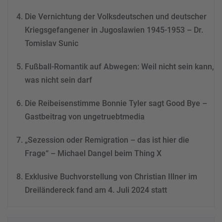
powered by
Usercentrics
Consent Management
Die Vernichtung der Volksdeutschen und deutscher
Platform
&
eRecht24
Kriegsgefangener in Jugoslawien 1945-1953 – Dr.
Tomislav Sunic
Fußball-Romantik auf Abwegen: Weil nicht sein kann,
was nicht sein darf
Die Reibeisenstimme Bonnie Tyler sagt Good Bye –
Gastbeitrag von ungetruebtmedia
„Sezession oder Remigration – das ist hier die
Frage“ – Michael Dangel beim Thing X
Exklusive Buchvorstellung von Christian Illner im
Dreiländereck fand am 4. Juli 2024 statt