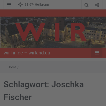
℃
31.6
Heilbronn
WIR – Das Nachrichtenportal der Opposition im Süden
wir-hn.de –
wirland.eu
wir-hn.de – wirland.eu
Home
/
Schlagwort:
Joschka
Fischer