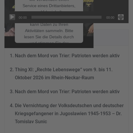
Service eines Drittanbieters,
um Videoinhalte
00:00
00:00
einzubetten. Dieser Service
kann Daten zu Ihren
Aktivitäten sammeln. Bitte
NEUESTE BEITRÄGE
lesen Sie die Details durch
und stimmen Sie der
Nutzung des Service zu, um
Nach dem Mord von Trier: Patrioten werden aktiv
dieses Video anzusehen.
Thing XI: „Rechte Lebenswege“ vom 9. bis 11.
Mehr Informationen
Oktober 2026 im Rhein-Neckar-Raum
Akzeptieren
Nach dem Mord von Trier: Patrioten werden aktiv
powered by
Usercentrics
Consent Management
Die Vernichtung der Volksdeutschen und deutscher
Platform
&
eRecht24
Kriegsgefangener in Jugoslawien 1945-1953 – Dr.
Tomislav Sunic