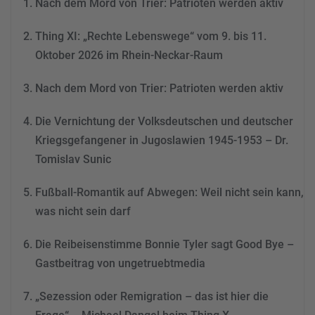
Nach dem Mord von Trier: Patrioten werden aktiv
dieses Video anzusehen.
Thing XI: „Rechte Lebenswege“ vom 9. bis 11.
Mehr Informationen
Oktober 2026 im Rhein-Neckar-Raum
Akzeptieren
Nach dem Mord von Trier: Patrioten werden aktiv
powered by
Usercentrics
Consent Management
Die Vernichtung der Volksdeutschen und deutscher
Platform
&
eRecht24
Kriegsgefangener in Jugoslawien 1945-1953 – Dr.
Tomislav Sunic
Fußball-Romantik auf Abwegen: Weil nicht sein kann,
was nicht sein darf
Die Reibeisenstimme Bonnie Tyler sagt Good Bye –
Gastbeitrag von ungetruebtmedia
„Sezession oder Remigration – das ist hier die