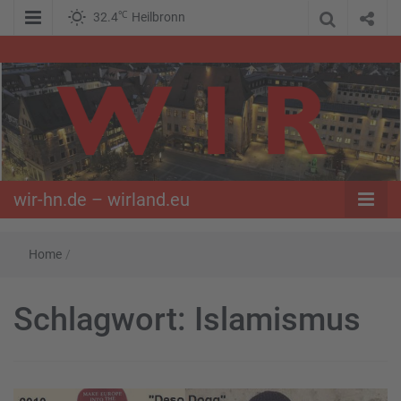
℃
32.4
Heilbronn
WIR – Das Nachrichtenportal der Opposition im Süden
wir-hn.de –
wirland.eu
wir-hn.de – wirland.eu
Home
/
Schlagwort:
Islamismus