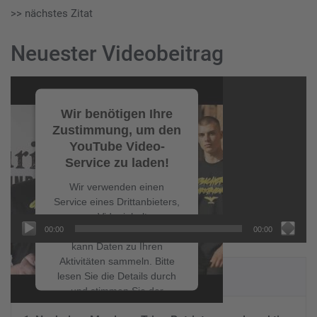
>> nächstes Zitat
Neuester Videobeitrag
Video-
Player
Wir benötigen Ihre
Zustimmung, um den
YouTube Video-
Service zu laden!
Wir verwenden einen
Service eines Drittanbieters,
um Videoinhalte
00:00
00:00
einzubetten. Dieser Service
kann Daten zu Ihren
Aktivitäten sammeln. Bitte
NEUESTE BEITRÄGE
lesen Sie die Details durch
und stimmen Sie der
Nutzung des Service zu, um