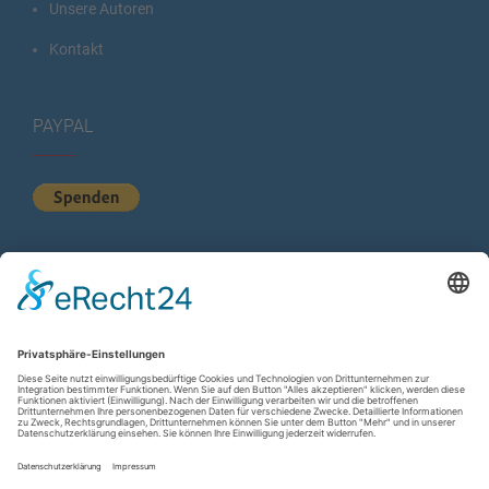
Unsere Autoren
Kontakt
PAYPAL
KURZSTATISTIK
Total Views:
615.447
Besucher gesamt:
225.452
Gesamt Beiträge:
1.222