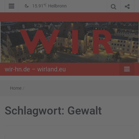
℃
15.91
Heilbronn
WIR – Das Nachrichtenportal der Opposition im Süden
wir-hn.de –
wirland.eu
wir-hn.de – wirland.eu
Home
/
Schlagwort:
Gewalt