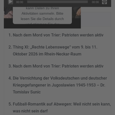
00:00
00:00
einzubetten. Dieser Service
kann Daten zu Ihren
Aktivitäten sammeln. Bitte
NEUESTE BEITRÄGE
lesen Sie die Details durch
und stimmen Sie der
Nutzung des Service zu, um
Nach dem Mord von Trier: Patrioten werden aktiv
dieses Video anzusehen.
Thing XI: „Rechte Lebenswege“ vom 9. bis 11.
Mehr Informationen
Oktober 2026 im Rhein-Neckar-Raum
Akzeptieren
Nach dem Mord von Trier: Patrioten werden aktiv
powered by
Usercentrics
Consent Management
Die Vernichtung der Volksdeutschen und deutscher
Platform
&
eRecht24
Kriegsgefangener in Jugoslawien 1945-1953 – Dr.
Tomislav Sunic
Fußball-Romantik auf Abwegen: Weil nicht sein kann,
was nicht sein darf