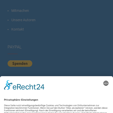
Mitmachen
Unsere Autoren
Kontakt
PAYPAL
KURZSTATISTIK
Total Views:
614.306
Besucher gesamt:
224.610