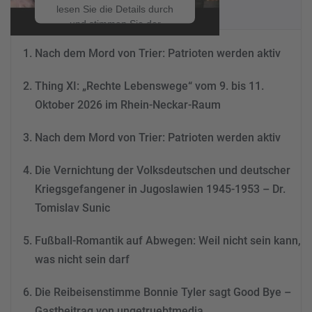
NEUESTE BEITRÄGE
lesen Sie die Details durch
und stimmen Sie der
Nutzung des Service zu, um
Nach dem Mord von Trier: Patrioten werden aktiv
dieses Video anzusehen.
Thing XI: „Rechte Lebenswege“ vom 9. bis 11.
Mehr Informationen
Oktober 2026 im Rhein-Neckar-Raum
Akzeptieren
Nach dem Mord von Trier: Patrioten werden aktiv
powered by
Usercentrics
Consent Management
Die Vernichtung der Volksdeutschen und deutscher
Platform
&
eRecht24
Kriegsgefangener in Jugoslawien 1945-1953 – Dr.
Tomislav Sunic
Fußball-Romantik auf Abwegen: Weil nicht sein kann,
was nicht sein darf
Die Reibeisenstimme Bonnie Tyler sagt Good Bye –
Gastbeitrag von ungetruebtmedia