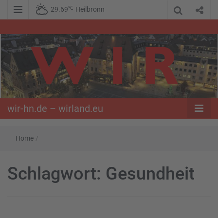
℃
29.69
Heilbronn
WIR – Das Nachrichtenportal der Opposition im Süden
wir-hn.de –
wirland.eu
wir-hn.de – wirland.eu
Home
/
Schlagwort:
Gesundheit