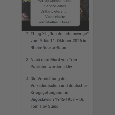
Wir verwenden einen
Service eines
Drittanbieters, um
Nach dem Mord von Trier:
Videoinhalte
Patrioten werden aktiv
einzubetten. Dieser
Service kann Daten zu
Ihren Aktivitäten
Thing XI: „Rechte Lebenswege“
sammeln. Bitte lesen
vom 9. bis 11. Oktober 2026 im
Sie die Details durch
Rhein-Neckar-Raum
und stimmen Sie der
Nutzung des Service
Nach dem Mord von Trier:
zu, um dieses Video
anzusehen.
Patrioten werden aktiv
Mehr
Die Vernichtung der
Informationen
Volksdeutschen und deutscher
Akzeptieren
Kriegsgefangener in
Jugoslawien 1945-1953 – Dr.
powered by
Tomislav Sunic
Usercentrics Consent
Management Platform