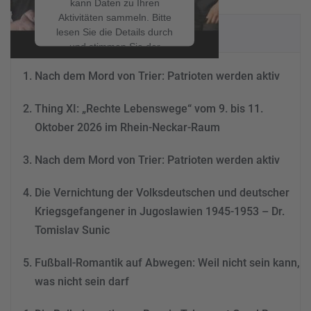
kann Daten zu Ihren
Aktivitäten sammeln. Bitte
NEUESTE BEITRÄGE
lesen Sie die Details durch
und stimmen Sie der
Nutzung des Service zu, um
Nach dem Mord von Trier: Patrioten werden aktiv
dieses Video anzusehen.
Thing XI: „Rechte Lebenswege“ vom 9. bis 11.
Mehr Informationen
Oktober 2026 im Rhein-Neckar-Raum
Akzeptieren
Nach dem Mord von Trier: Patrioten werden aktiv
powered by
Usercentrics
Consent Management
Die Vernichtung der Volksdeutschen und deutscher
Platform
&
eRecht24
Kriegsgefangener in Jugoslawien 1945-1953 – Dr.
Tomislav Sunic
Fußball-Romantik auf Abwegen: Weil nicht sein kann,
was nicht sein darf