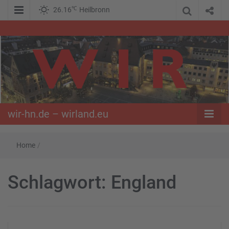
℃
26.16
Heilbronn
WIR – Das Nachrichtenportal der Opposition im Süden
wir-hn.de –
wirland.eu
wir-hn.de – wirland.eu
Home
/
Schlagwort:
England