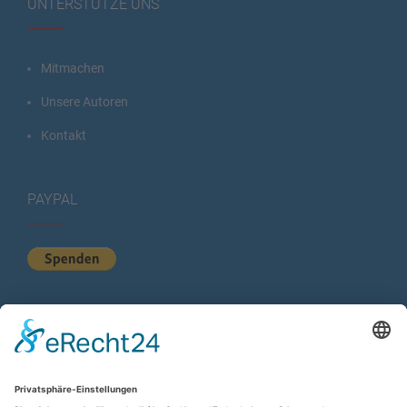
UNTERSTÜTZE UNS
Mitmachen
Unsere Autoren
Kontakt
PAYPAL
KURZSTATISTIK
Total Views:
617.386