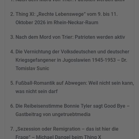
Thing XI: „Rechte Lebenswege“ vom 9. bis 11.
Mehr Informationen
Oktober 2026 im Rhein-Neckar-Raum
Akzeptieren
Nach dem Mord von Trier: Patrioten werden aktiv
powered by
Usercentrics
Consent Management
Die Vernichtung der Volksdeutschen und deutscher
Platform
&
eRecht24
Kriegsgefangener in Jugoslawien 1945-1953 – Dr.
Tomislav Sunic
Fußball-Romantik auf Abwegen: Weil nicht sein kann,
was nicht sein darf
Die Reibeisenstimme Bonnie Tyler sagt Good Bye –
Gastbeitrag von ungetruebtmedia
„Sezession oder Remigration – das ist hier die
Frage“ – Michael Dangel beim Thing X