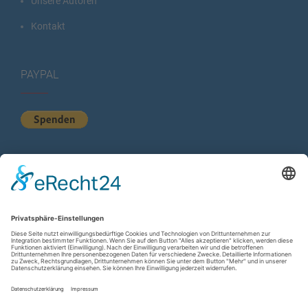
Unsere Autoren
Kontakt
PAYPAL
KURZSTATISTIK
Total Views:
614.789
Besucher gesamt:
225.012
Gesamt Beiträge:
1.222