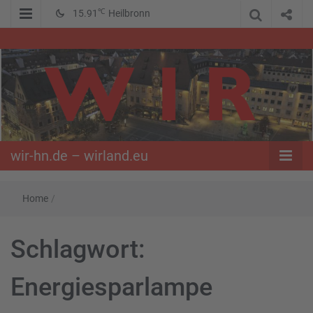
℃
15.91
Heilbronn
WIR – Das Nachrichtenportal der Opposition im Süden
wir-hn.de –
wirland.eu
wir-hn.de – wirland.eu
Home
/
Schlagwort:
Energiesparlampe