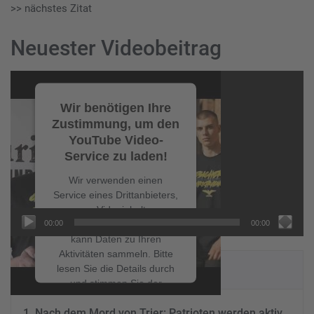
>> nächstes Zitat
Neuester Videobeitrag
Video-
Player
Wir benötigen Ihre
Zustimmung, um den
YouTube Video-
Service zu laden!
Wir verwenden einen
Service eines Drittanbieters,
um Videoinhalte
00:00
00:00
einzubetten. Dieser Service
kann Daten zu Ihren
Aktivitäten sammeln. Bitte
NEUESTE BEITRÄGE
lesen Sie die Details durch
und stimmen Sie der
Nutzung des Service zu, um
Nach dem Mord von Trier: Patrioten werden aktiv
dieses Video anzusehen.