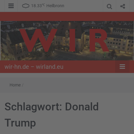
℃
18.33
Heilbronn
WIR – Das Nachrichtenportal der Opposition im Süden
wir-hn.de –
wirland.eu
wir-hn.de – wirland.eu
Home
/
Schlagwort:
Donald
Trump