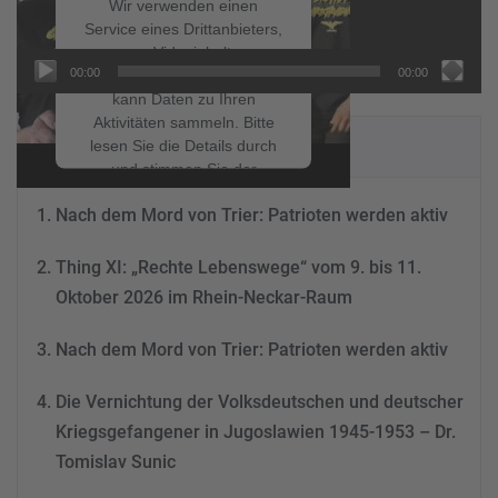
Wir verwenden einen
Service eines Drittanbieters,
um Videoinhalte
00:00
00:00
einzubetten. Dieser Service
kann Daten zu Ihren
Aktivitäten sammeln. Bitte
NEUESTE BEITRÄGE
lesen Sie die Details durch
und stimmen Sie der
Nutzung des Service zu, um
Nach dem Mord von Trier: Patrioten werden aktiv
dieses Video anzusehen.
Thing XI: „Rechte Lebenswege“ vom 9. bis 11.
Mehr Informationen
Oktober 2026 im Rhein-Neckar-Raum
Akzeptieren
Nach dem Mord von Trier: Patrioten werden aktiv
powered by
Usercentrics
Consent Management
Die Vernichtung der Volksdeutschen und deutscher
Platform
&
eRecht24
Kriegsgefangener in Jugoslawien 1945-1953 – Dr.
Tomislav Sunic