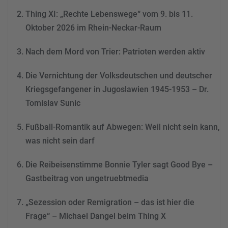
Thing XI: „Rechte Lebenswege“ vom 9. bis 11.
Mehr Informationen
Oktober 2026 im Rhein-Neckar-Raum
Akzeptieren
Nach dem Mord von Trier: Patrioten werden aktiv
powered by
Usercentrics
Consent Management
Die Vernichtung der Volksdeutschen und deutscher
Platform
&
eRecht24
Kriegsgefangener in Jugoslawien 1945-1953 – Dr.
Tomislav Sunic
Fußball-Romantik auf Abwegen: Weil nicht sein kann,
was nicht sein darf
Die Reibeisenstimme Bonnie Tyler sagt Good Bye –
Gastbeitrag von ungetruebtmedia
„Sezession oder Remigration – das ist hier die
Frage“ – Michael Dangel beim Thing X