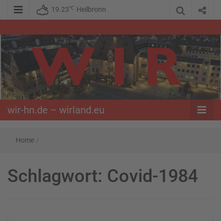
℃
19.23
Heilbronn
WIR – Das Nachrichtenportal der Opposition im Süden
wir-hn.de –
wirland.eu
wir-hn.de – wirland.eu
Home
/
Schlagwort:
Covid-1984