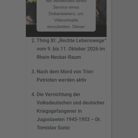
Wir verwenden einen
Service eines
Drittanbieters, um
Nach dem Mord von Trier:
Videoinhalte
Patrioten werden aktiv
einzubetten. Dieser
Service kann Daten zu
Ihren Aktivitäten
Thing XI: „Rechte Lebenswege“
sammeln. Bitte lesen
vom 9. bis 11. Oktober 2026 im
Sie die Details durch
Rhein-Neckar-Raum
und stimmen Sie der
Nutzung des Service
Nach dem Mord von Trier:
zu, um dieses Video
anzusehen.
Patrioten werden aktiv
Mehr
Die Vernichtung der
Informationen
Volksdeutschen und deutscher
Akzeptieren
Kriegsgefangener in
Jugoslawien 1945-1953 – Dr.
powered by
Tomislav Sunic
Usercentrics Consent
Management Platform