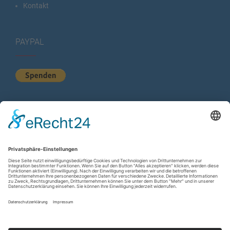
Kontakt
PAYPAL
KURZSTATISTIK
Total Views:
614.288
Besucher gesamt:
224.594
Gesamt Beiträge:
1.222