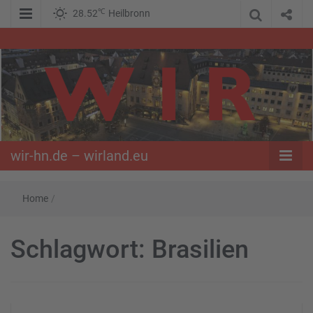
℃
28.52
Heilbronn
WIR – Das Nachrichtenportal der Opposition im Süden
wir-hn.de –
wirland.eu
wir-hn.de – wirland.eu
Home
/
Schlagwort:
Brasilien