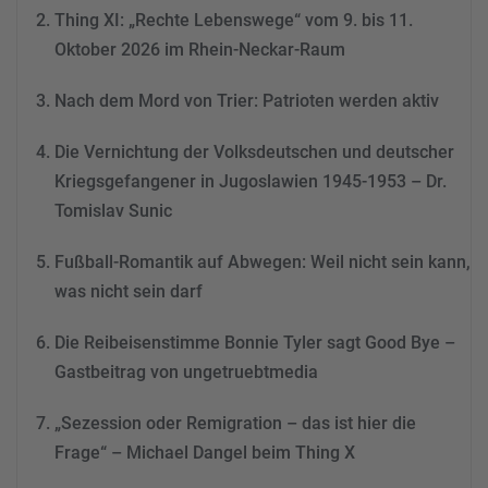
Thing XI: „Rechte Lebenswege“ vom 9. bis 11.
Mehr Informationen
Oktober 2026 im Rhein-Neckar-Raum
Akzeptieren
Nach dem Mord von Trier: Patrioten werden aktiv
powered by
Usercentrics
Consent Management
Die Vernichtung der Volksdeutschen und deutscher
Platform
&
eRecht24
Kriegsgefangener in Jugoslawien 1945-1953 – Dr.
Tomislav Sunic
Fußball-Romantik auf Abwegen: Weil nicht sein kann,
was nicht sein darf
Die Reibeisenstimme Bonnie Tyler sagt Good Bye –
Gastbeitrag von ungetruebtmedia
„Sezession oder Remigration – das ist hier die
Frage“ – Michael Dangel beim Thing X