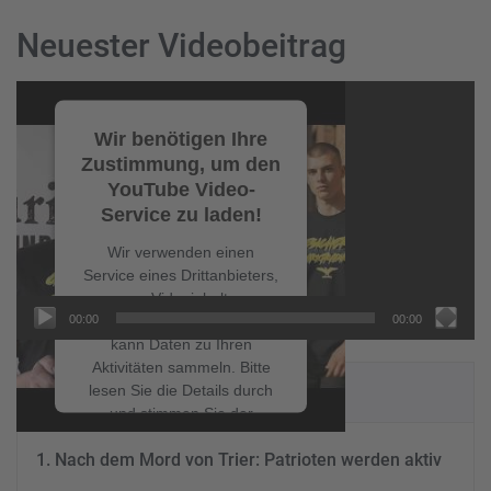
Neuester Videobeitrag
Video-
Player
Wir benötigen Ihre
Zustimmung, um den
YouTube Video-
Service zu laden!
Wir verwenden einen
Service eines Drittanbieters,
um Videoinhalte
00:00
00:00
einzubetten. Dieser Service
kann Daten zu Ihren
Aktivitäten sammeln. Bitte
NEUESTE BEITRÄGE
lesen Sie die Details durch
und stimmen Sie der
Nutzung des Service zu, um
Nach dem Mord von Trier: Patrioten werden aktiv
dieses Video anzusehen.