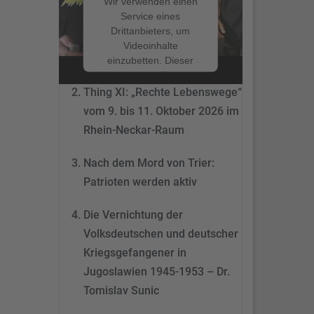
Wir verwenden einen
Service eines
Drittanbieters, um
Nach dem Mord von Trier:
Videoinhalte
Patrioten werden aktiv
einzubetten. Dieser
Service kann Daten zu
Ihren Aktivitäten
Thing XI: „Rechte Lebenswege“
sammeln. Bitte lesen
vom 9. bis 11. Oktober 2026 im
Sie die Details durch
Rhein-Neckar-Raum
und stimmen Sie der
Nutzung des Service
Nach dem Mord von Trier:
zu, um dieses Video
anzusehen.
Patrioten werden aktiv
Mehr
Die Vernichtung der
Informationen
Volksdeutschen und deutscher
Akzeptieren
Kriegsgefangener in
Jugoslawien 1945-1953 – Dr.
powered by
Tomislav Sunic
Usercentrics Consent
Management Platform