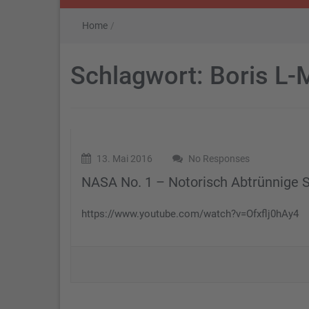
Home
/
Schlagwort:
Boris L-
13. Mai 2016
No Responses
NASA No. 1 – Notorisch Abtrünnige 
https://www.youtube.com/watch?v=Ofxflj0hAy4