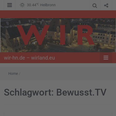
℃
30.44
Heilbronn
WIR – Das Nachrichtenportal der Opposition im Süden
wir-hn.de –
wirland.eu
wir-hn.de – wirland.eu
Home
/
Schlagwort:
Bewusst.TV