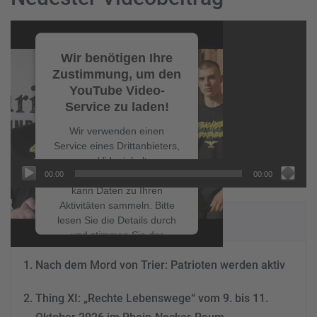
Video-
Player
Wir benötigen Ihre
Zustimmung, um den
YouTube Video-
Service zu laden!
Wir verwenden einen
Service eines Drittanbieters,
um Videoinhalte
00:00
00:00
einzubetten. Dieser Service
kann Daten zu Ihren
Aktivitäten sammeln. Bitte
NEUESTE BEITRÄGE
lesen Sie die Details durch
und stimmen Sie der
Nutzung des Service zu, um
Nach dem Mord von Trier: Patrioten werden aktiv
dieses Video anzusehen.
Thing XI: „Rechte Lebenswege“ vom 9. bis 11.
Mehr Informationen