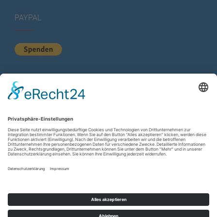
PAYPAL
KURZSTATISTIK
Total Views:
615.377
Besucher gesamt:
225.408
Gesamt Beiträge:
1.222