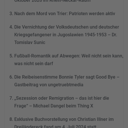
Oktober 2026 im Rhein-Neckar-Raum
Akzeptieren
Nach dem Mord von Trier: Patrioten werden aktiv
powered by
Usercentrics
Consent Management
Die Vernichtung der Volksdeutschen und deutscher
Platform
&
eRecht24
Kriegsgefangener in Jugoslawien 1945-1953 – Dr.
Tomislav Sunic
Fußball-Romantik auf Abwegen: Weil nicht sein kann,
was nicht sein darf
Die Reibeisenstimme Bonnie Tyler sagt Good Bye –
Gastbeitrag von ungetruebtmedia
„Sezession oder Remigration – das ist hier die
Frage“ – Michael Dangel beim Thing X
Exklusive Buchvorstellung von Christian Illner im
Dreiländereck fand am 4. Juli 2024 statt