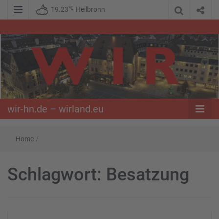
℃
19.23
Heilbronn
WIR – Das Nachrichtenportal der Opposition im Süden
wir-hn.de –
wirland.eu
wir-hn.de – wirland.eu
Home
/
Schlagwort:
Besatzung