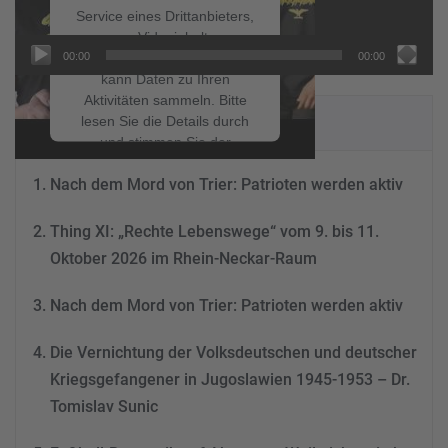
Service eines Drittanbieters,
um Videoinhalte
00:00
00:00
einzubetten. Dieser Service
kann Daten zu Ihren
Aktivitäten sammeln. Bitte
NEUESTE BEITRÄGE
lesen Sie die Details durch
und stimmen Sie der
Nutzung des Service zu, um
Nach dem Mord von Trier: Patrioten werden aktiv
dieses Video anzusehen.
Thing XI: „Rechte Lebenswege“ vom 9. bis 11.
Mehr Informationen
Oktober 2026 im Rhein-Neckar-Raum
Akzeptieren
Nach dem Mord von Trier: Patrioten werden aktiv
powered by
Usercentrics
Consent Management
Die Vernichtung der Volksdeutschen und deutscher
Platform
&
eRecht24
Kriegsgefangener in Jugoslawien 1945-1953 – Dr.
Tomislav Sunic