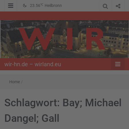
℃
23.56
Heilbronn
WIR – Das Nachrichtenportal der Opposition im Süden
wir-hn.de –
wirland.eu
wir-hn.de – wirland.eu
Home
/
Schlagwort:
Bay; Michael
Dangel; Gall