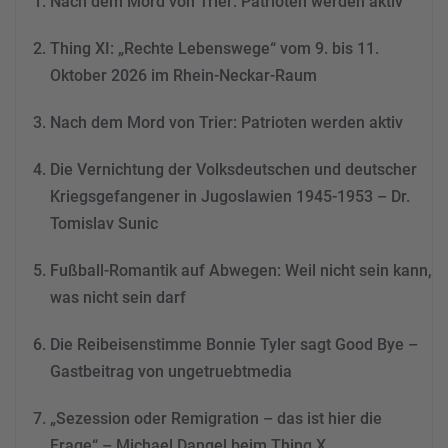
Nach dem Mord von Trier: Patrioten werden aktiv
dieses Video anzusehen.
Thing XI: „Rechte Lebenswege“ vom 9. bis 11.
Mehr Informationen
Oktober 2026 im Rhein-Neckar-Raum
Akzeptieren
Nach dem Mord von Trier: Patrioten werden aktiv
powered by
Usercentrics
Consent Management
Die Vernichtung der Volksdeutschen und deutscher
Platform
&
eRecht24
Kriegsgefangener in Jugoslawien 1945-1953 – Dr.
Tomislav Sunic
Fußball-Romantik auf Abwegen: Weil nicht sein kann,
was nicht sein darf
Die Reibeisenstimme Bonnie Tyler sagt Good Bye –
Gastbeitrag von ungetruebtmedia
„Sezession oder Remigration – das ist hier die
Frage“ – Michael Dangel beim Thing X