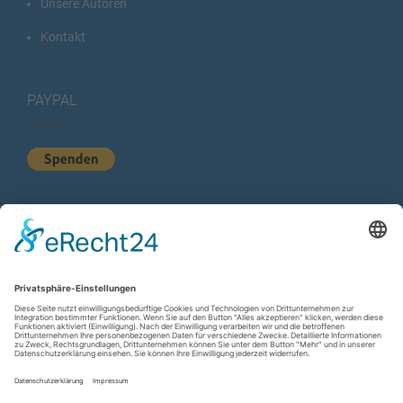
Unsere Autoren
Kontakt
PAYPAL
KURZSTATISTIK
Total Views:
613.669
Besucher gesamt:
223.989
Gesamt Beiträge:
1.222