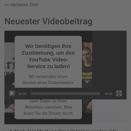
>> nächstes Zitat
Neuester Videobeitrag
Video-
Player
Wir benötigen Ihre
Zustimmung, um den
YouTube Video-
Service zu laden!
Wir verwenden einen
Service eines Drittanbieters,
um Videoinhalte
00:00
00:00
einzubetten. Dieser Service
kann Daten zu Ihren
Aktivitäten sammeln. Bitte
NEUESTE BEITRÄGE
lesen Sie die Details durch
und stimmen Sie der
Nutzung des Service zu, um