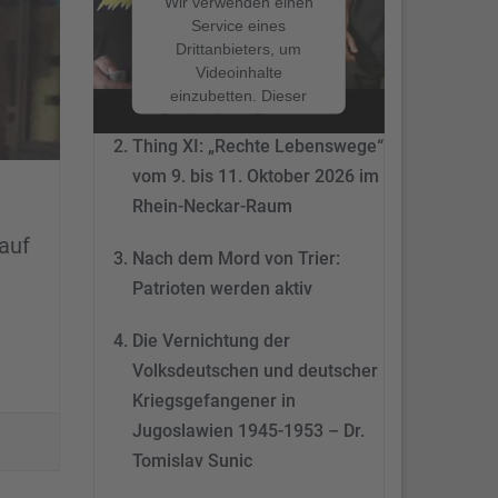
Wir verwenden einen
Service eines
Drittanbieters, um
Nach dem Mord von Trier:
Videoinhalte
Patrioten werden aktiv
einzubetten. Dieser
Service kann Daten zu
Ihren Aktivitäten
Thing XI: „Rechte Lebenswege“
sammeln. Bitte lesen
vom 9. bis 11. Oktober 2026 im
Sie die Details durch
Rhein-Neckar-Raum
und stimmen Sie der
Nutzung des Service
auf
Nach dem Mord von Trier:
zu, um dieses Video
anzusehen.
Patrioten werden aktiv
Mehr
Die Vernichtung der
Informationen
Volksdeutschen und deutscher
Akzeptieren
Kriegsgefangener in
Jugoslawien 1945-1953 – Dr.
powered by
Tomislav Sunic
Usercentrics Consent
Management Platform