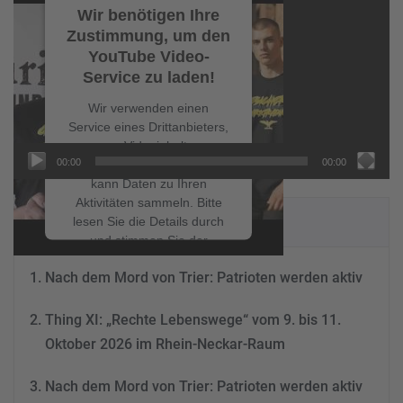
Player
Wir benötigen Ihre
Zustimmung, um den
YouTube Video-
Service zu laden!
Wir verwenden einen
Service eines Drittanbieters,
um Videoinhalte
00:00
00:00
einzubetten. Dieser Service
kann Daten zu Ihren
Aktivitäten sammeln. Bitte
NEUESTE BEITRÄGE
lesen Sie die Details durch
und stimmen Sie der
Nutzung des Service zu, um
Nach dem Mord von Trier: Patrioten werden aktiv
dieses Video anzusehen.
Thing XI: „Rechte Lebenswege“ vom 9. bis 11.
Mehr Informationen
Oktober 2026 im Rhein-Neckar-Raum
Akzeptieren
Nach dem Mord von Trier: Patrioten werden aktiv