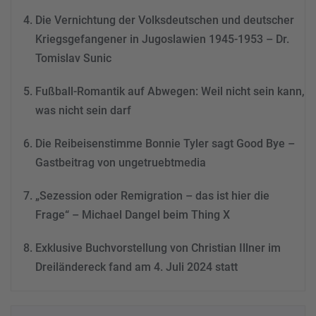
powered by
Usercentrics
Consent Management
Die Vernichtung der Volksdeutschen und deutscher
Platform
&
eRecht24
Kriegsgefangener in Jugoslawien 1945-1953 – Dr.
Tomislav Sunic
Fußball-Romantik auf Abwegen: Weil nicht sein kann,
was nicht sein darf
Die Reibeisenstimme Bonnie Tyler sagt Good Bye –
Gastbeitrag von ungetruebtmedia
„Sezession oder Remigration – das ist hier die
Frage“ – Michael Dangel beim Thing X
Exklusive Buchvorstellung von Christian Illner im
Dreiländereck fand am 4. Juli 2024 statt