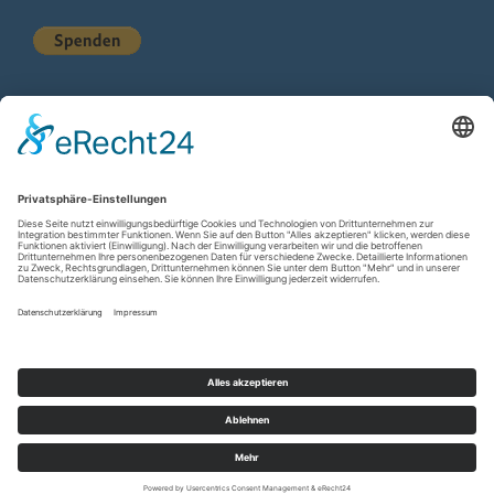
KURZSTATISTIK
Total Views:
616.074
Besucher gesamt:
225.935
Gesamt Beiträge:
1.222
Copyright © 2026
wir-hn.de – wirland.eu
. All rights reserved.
Designed by
FameThemes