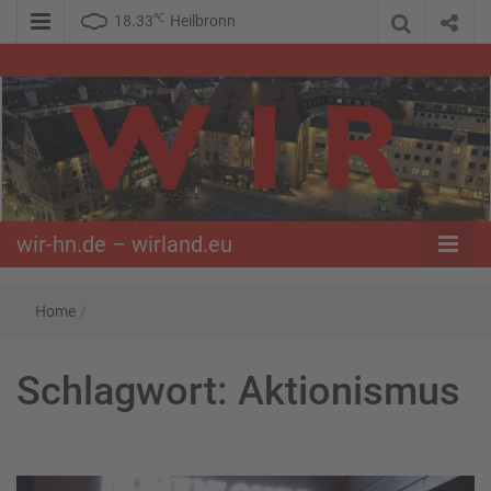
℃
18.33
Heilbronn
WIR – Das Nachrichtenportal der Opposition im Süden
wir-hn.de –
wirland.eu
wir-hn.de – wirland.eu
Home
/
Schlagwort:
Aktionismus