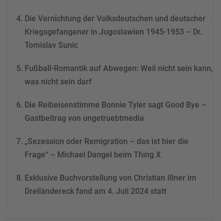
powered by
Usercentrics
Consent Management
Die Vernichtung der Volksdeutschen und deutscher
Platform
&
eRecht24
Kriegsgefangener in Jugoslawien 1945-1953 – Dr.
Tomislav Sunic
Fußball-Romantik auf Abwegen: Weil nicht sein kann,
was nicht sein darf
Die Reibeisenstimme Bonnie Tyler sagt Good Bye –
Gastbeitrag von ungetruebtmedia
„Sezession oder Remigration – das ist hier die
Frage“ – Michael Dangel beim Thing X
Exklusive Buchvorstellung von Christian Illner im
Dreiländereck fand am 4. Juli 2024 statt