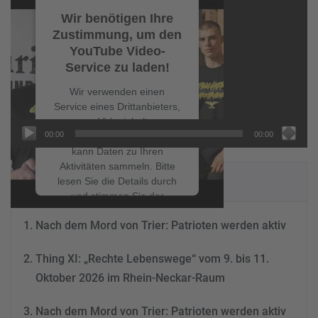
Player
Wir benötigen Ihre
Zustimmung, um den
YouTube Video-
Service zu laden!
Wir verwenden einen
Service eines Drittanbieters,
um Videoinhalte
00:00
00:00
einzubetten. Dieser Service
kann Daten zu Ihren
Aktivitäten sammeln. Bitte
NEUESTE BEITRÄGE
lesen Sie die Details durch
und stimmen Sie der
Nutzung des Service zu, um
Nach dem Mord von Trier: Patrioten werden aktiv
dieses Video anzusehen.
Thing XI: „Rechte Lebenswege“ vom 9. bis 11.
Mehr Informationen
Oktober 2026 im Rhein-Neckar-Raum
Akzeptieren
Nach dem Mord von Trier: Patrioten werden aktiv