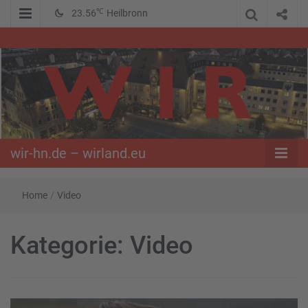
℃
23.56
Heilbronn
WIR – Das Nachrichtenportal der Opposition im Süden
wir-hn.de –
wirland.eu
wir-hn.de – wirland.eu
Home
/
Video
Kategorie:
Video