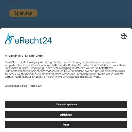
KURZSTATISTIK
Total Views:
613.636
Besucher gesamt:
223.986
Gesamt Beiträge:
1.222
Copyright © 2026
wir-hn.de – wirland.eu
. All rights reserved.
Designed by
FameThemes