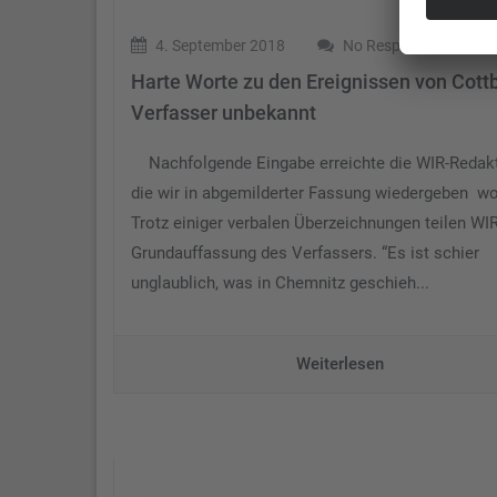
4. September 2018
No Responses
Harte Worte zu den Ereignissen von Cott
Verfasser unbekannt
Nachfolgende Eingabe erreichte die WIR-Redakt
die wir in abgemilderter Fassung wiedergeben wo
Trotz einiger verbalen Überzeichnungen teilen WIR
Grundauffassung des Verfassers. “Es ist schier
unglaublich, was in Chemnitz geschieh...
Weiterlesen