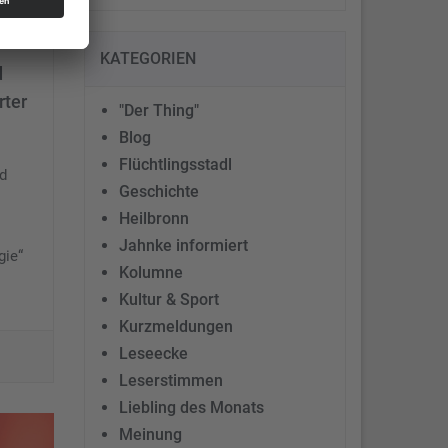
KATEGORIEN
d
rter
"Der Thing"
Blog
Flüchtlingsstadl
d
Geschichte
Heilbronn
Jahnke informiert
gie“
Kolumne
Kultur & Sport
Kurzmeldungen
Leseecke
Leserstimmen
Liebling des Monats
Meinung