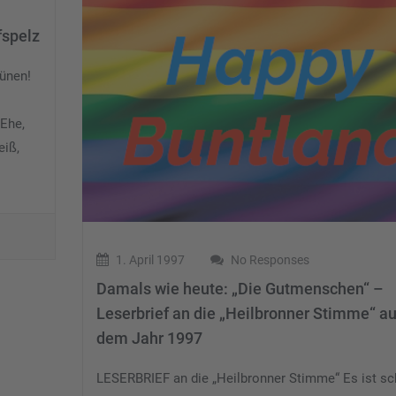
fspelz
rünen!
 Ehe,
eiß,
1. April 1997
No Responses
Damals wie heute: „Die Gutmenschen“ –
Leserbrief an die „Heilbronner Stimme“ a
dem Jahr 1997
LESERBRIEF an die „Heilbronner Stimme“ Es ist s