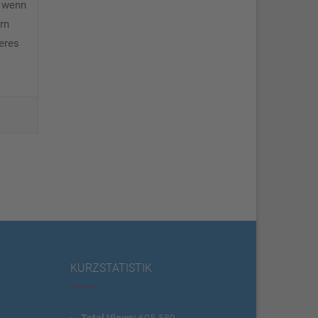
, wenn
rn
eres
KURZSTATISTIK
Total Views:
605.589