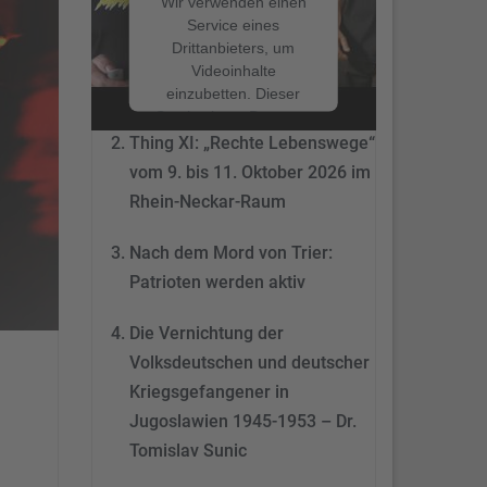
Wir verwenden einen
Service eines
Drittanbieters, um
Nach dem Mord von Trier:
Videoinhalte
Patrioten werden aktiv
einzubetten. Dieser
Service kann Daten zu
Ihren Aktivitäten
Thing XI: „Rechte Lebenswege“
sammeln. Bitte lesen
vom 9. bis 11. Oktober 2026 im
Sie die Details durch
Rhein-Neckar-Raum
und stimmen Sie der
Nutzung des Service
Nach dem Mord von Trier:
zu, um dieses Video
anzusehen.
Patrioten werden aktiv
Mehr
Die Vernichtung der
Informationen
Volksdeutschen und deutscher
Akzeptieren
Kriegsgefangener in
Jugoslawien 1945-1953 – Dr.
powered by
Tomislav Sunic
Usercentrics Consent
Management Platform