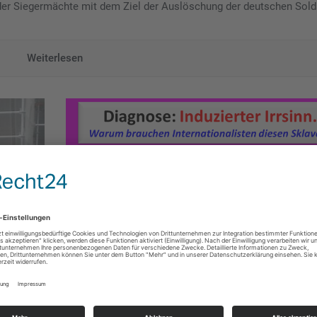
der Siegermächte mit dem Ziel der Auslöschung der deutschen Sold
Weiterlesen