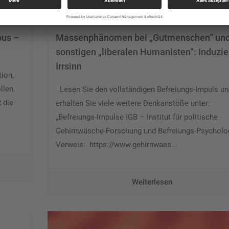
9. Dezember 2017
No Responses
bus –
Massenphänomen bei „Gutmenschen“ un
sonstigen „liberalen Humanisten“: Induzie
Irrsinn
ion,
llen.
Lesen Sie den vollständigen Befreiungs-Impuls un
 die
erhalten Sie viele weitere Denkanstöße unter:
„Befreiungs-Impulse IGB – Institut für politische
Gehirnwäsche-Forschung und Befreiungs-Psycholo
Verweis: https://www.gehirnwaes...
Weiterlesen