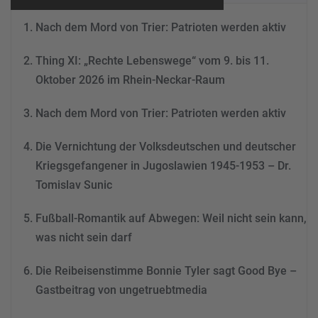
Nutzung des Service zu, um
Nach dem Mord von Trier: Patrioten werden aktiv
dieses Video anzusehen.
Thing XI: „Rechte Lebenswege“ vom 9. bis 11.
Mehr Informationen
Oktober 2026 im Rhein-Neckar-Raum
Akzeptieren
Nach dem Mord von Trier: Patrioten werden aktiv
powered by
Usercentrics
Consent Management
Die Vernichtung der Volksdeutschen und deutscher
Platform
&
eRecht24
Kriegsgefangener in Jugoslawien 1945-1953 – Dr.
Tomislav Sunic
Fußball-Romantik auf Abwegen: Weil nicht sein kann,
was nicht sein darf
Die Reibeisenstimme Bonnie Tyler sagt Good Bye –
Gastbeitrag von ungetruebtmedia