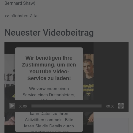
Bernhard Shaw)
>> nächstes Zitat
Neuester Videobeitrag
Video-
Player
Wir benötigen Ihre
Zustimmung, um den
YouTube Video-
Service zu laden!
Wir verwenden einen
Service eines Drittanbieters,
um Videoinhalte
00:00
00:00
einzubetten. Dieser Service
kann Daten zu Ihren
Aktivitäten sammeln. Bitte
NEUESTE BEITRÄGE
lesen Sie die Details durch
und stimmen Sie der