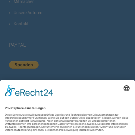
Mitmachen
Unsere Autoren
Kontakt
PAYPAL
KURZSTATISTIK
Total Views:
613.754
Besucher gesamt:
224.074
Gesamt Beiträge:
1.222