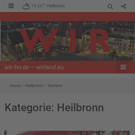
℃
19.23
Heilbronn
WIR – Das Nachrichtenportal der Opposition im Süden
wir-hn.de –
wirland.eu
wir-hn.de – wirland.eu
Home
/
Heilbronn
/
Termine
Kategorie:
Heilbronn